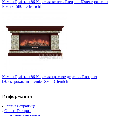
Камин Брайтон 86 Карелия венге - Гленрич [Электрокамин
Premier S86 - Glenrich]
Камин Брайтон 86 Карелия красное дерево - Гленрич
[Электрокамин Premier S86 - Glenrich]
Информация
-
Главная страница
-
Очаги Гленрич
-
Классические очаги