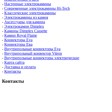
-
Настенные электрокамины
-
Современные электрокамины Hi-Tech
-
Классические электрокамины
-
Электрокамины из камня
-
Аксессуары для камина
-
Электрокамин Dimplex
-
Камины Dimplex Cassette
-
Камин Royal Flame
-
Конвекторы Eva
-
Конвекторы Ева
-
Внутрипольные конвекторы Eva
-
Внутрипольный конвектор Vitron
-
Внутрипольные конвекторы электрические
-
Карта сайта
-
Доставка и оплата
-
Контакты
Контакты
пн-пт / 9:00-21:00
сб-вс / 9:00-18:00