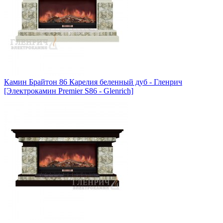
Камин Брайтон 86 Карелия беленный дуб - Гленрич
[Электрокамин Premier S86 - Glenrich]