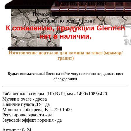
Консультация,
купить со скидкой
:
Поможем в выборе камина!
Доставка по всей России!
К сожалению, продукции Glenrich
нет в наличии.
Изготовление порталов для камина на заказ (мрамор/
гранит)
Будьте внимательны!
Цвета на сайте могут не точно передавать цвет
оборудования.
Габаритные размеры [ШxВxГ], мм - 1490x1085x420
Муляж в очаге - дрова
Наличие пульта ДУ - да
Мощность обогрева, Вт - 750-1500
Регулировка яркости - да
Звуковой эффект горения - да
Артикул: 0424