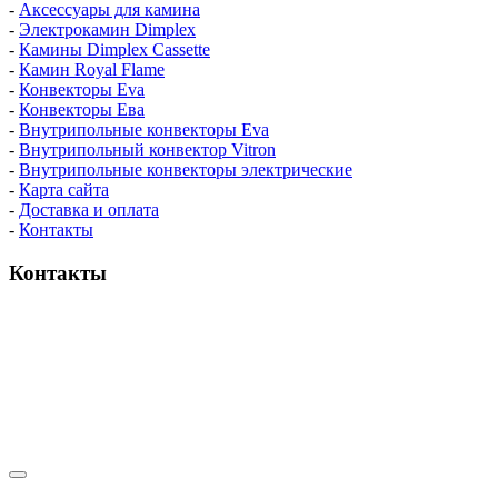
-
Аксессуары для камина
-
Электрокамин Dimplex
-
Камины Dimplex Cassette
-
Камин Royal Flame
-
Конвекторы Eva
-
Конвекторы Ева
-
Внутрипольные конвекторы Eva
-
Внутрипольный конвектор Vitron
-
Внутрипольные конвекторы электрические
-
Карта сайта
-
Доставка и оплата
-
Контакты
Контакты
пн-пт / 9:00-21:00
сб-вс / 9:00-18:00