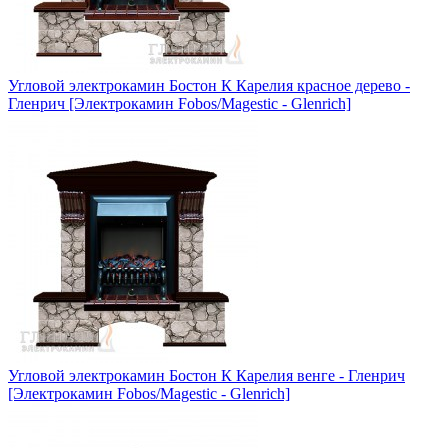
Угловой электрокамин Бостон К Карелия красное дерево -
Гленрич [Электрокамин Fobos/Magestic - Glenrich]
Угловой электрокамин Бостон К Карелия венге - Гленрич
[Электрокамин Fobos/Magestic - Glenrich]