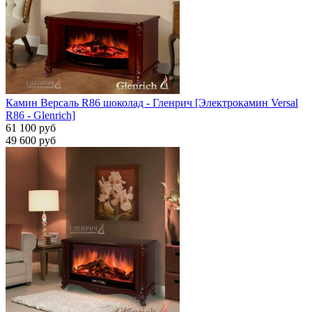
Камин Версаль R86 шоколад - Гленрич [Электрокамин Versal
R86 - Glenrich]
61 100 руб
49 600 руб