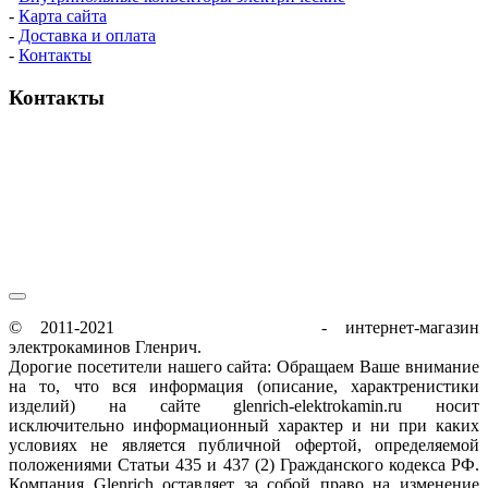
-
Карта сайта
-
Доставка и оплата
-
Контакты
Контакты
пн-пт / 9:00-21:00
сб-вс / 9:00-18:00
© 2011-2021
glenrich-elektrokamin.ru
- интернет-магазин
электрокаминов Гленрич.
Дорогие посетители нашего сайта: Обращаем Ваше внимание
на то, что вся информация (описание, характренистики
изделий) на сайте glenrich-elektrokamin.ru носит
исключительно информационный характер и ни при каких
условиях не является публичной офертой, определяемой
положениями Статьи 435 и 437 (2) Гражданского кодекса РФ.
Компания Glenrich оставляет за собой право на изменение