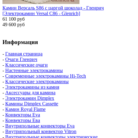
Камин Версаль S86 с царгой шоколад - Гленрич
[Электрокамин Versal С86 - Glenrich]
61 100 руб
49 600 руб
Информация
-
Главная страница
-
Очаги Гленрич
-
Классические очаги
-
Настенные электрокамины
-
Современные электрокамины Hi-Tech
-
Классические электрокамины
-
Электрокамины из камня
-
Аксессуары для камина
-
Электрокамин Dimplex
-
Камины Dimplex Cassette
-
Камин Royal Flame
-
Конвекторы Eva
-
Конвекторы Ева
-
Внутрипольные конвекторы Eva
-
Внутрипольный конвектор Vitron
-
Внутрипольные конвекторы электрические