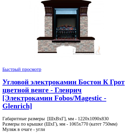
Быстрый просмотр
Угловой электрокамин Бостон К Грот
цветной венге - Гленрич
[Электрокамин Fobos/Magestic -
Glenrich]
Габаритные размеры [ШxВxГ], мм - 1220x1090x830
Размеры по крышке (ШxГ), мм - 1065x770 (катет 750мм)
Муляж в очаге - угли