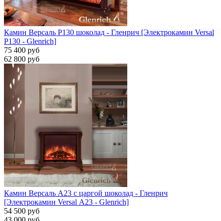
Камин Версаль P130 шоколад - Гленрич [Электрокамин Versal
P130 - Glenrich]
75 400 руб
62 800 руб
Камин Версаль A23 с царгой шоколад - Гленрич
[Электрокамин Versal А23 - Glenrich]
54 500 руб
43 000 руб