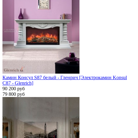
Камин Консул S87 белый - Гленрич [Электрокамин Konsul
С87 - Glenrich]
90 200 руб
79 800 руб