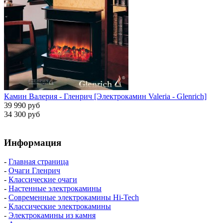
Камин Валерия - Гленрич [Электрокамин Valeria - Glenrich]
39 990 руб
34 300 руб
Информация
-
Главная страница
-
Очаги Гленрич
-
Классические очаги
-
Настенные электрокамины
-
Современные электрокамины Hi-Tech
-
Классические электрокамины
-
Электрокамины из камня