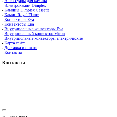
-
Аксессуары для камина
-
Электрокамин Dimplex
-
Камины Dimplex Cassette
-
Камин Royal Flame
-
Конвекторы Eva
-
Конвекторы Ева
-
Внутрипольные конвекторы Eva
-
Внутрипольный конвектор Vitron
-
Внутрипольные конвекторы электрические
-
Карта сайта
-
Доставка и оплата
-
Контакты
Контакты
пн-пт / 9:00-21:00
сб-вс / 9:00-18:00