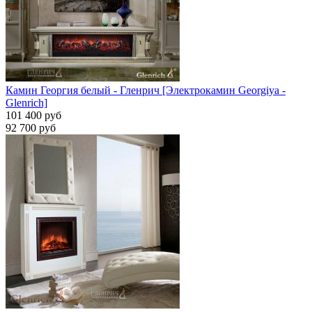
Камин Георгия белый - Гленрич [Электрокамин Georgiya -
Glenrich]
101 400 руб
92 700 руб