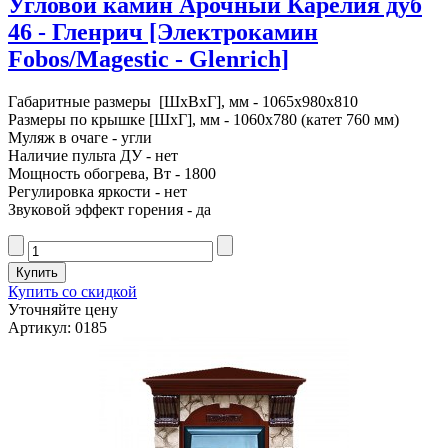
Угловой камин Арочный Карелия дуб
46 - Гленрич [Электрокамин
Fobos/Magestic - Glenrich]
Габаритные размеры [ШxВxГ], мм - 1065x980x810
Размеры по крышке [ШxГ], мм - 1060x780 (катет 760 мм)
Муляж в очаге - угли
Наличие пульта ДУ - нет
Мощность обогрева, Вт - 1800
Регулировка яркости - нет
Звуковой эффект горения - да
Купить со скидкой
Уточняйте цену
Артикул: 0185