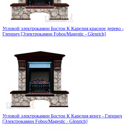
Угловой электрокамин Бостон К Карелия красное дерево -
Гленрич [Электрокамин Fobos/Magestic - Glenrich]
Угловой электрокамин Бостон К Карелия венге - Гленрич
[Электрокамин Fobos/Magestic - Glenrich]