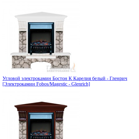
Угловой электрокамин Бостон К Карелия белый - Гленрич
[Электрокамин Fobos/Magestic - Glenrich]