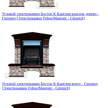
Угловой электрокамин Бостон К Карелия красное дерево -
Гленрич [Электрокамин Fobos/Magestic - Glenrich]
Угловой электрокамин Бостон К Карелия венге - Гленрич
[Электрокамин Fobos/Magestic - Glenrich]