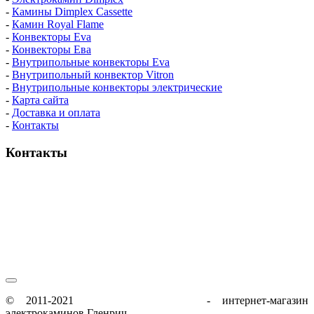
-
Камины Dimplex Cassette
-
Камин Royal Flame
-
Конвекторы Eva
-
Конвекторы Ева
-
Внутрипольные конвекторы Eva
-
Внутрипольный конвектор Vitron
-
Внутрипольные конвекторы электрические
-
Карта сайта
-
Доставка и оплата
-
Контакты
Контакты
пн-пт / 9:00-21:00
сб-вс / 9:00-18:00
© 2011-2021
glenrich-elektrokamin.ru
- интернет-магазин
электрокаминов Гленрич.