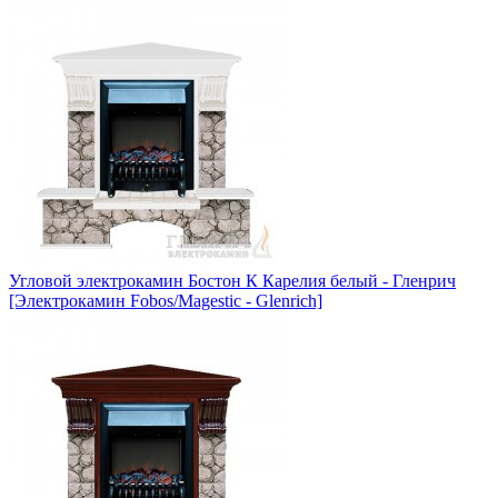
Угловой электрокамин Бостон К Карелия белый - Гленрич
[Электрокамин Fobos/Magestic - Glenrich]