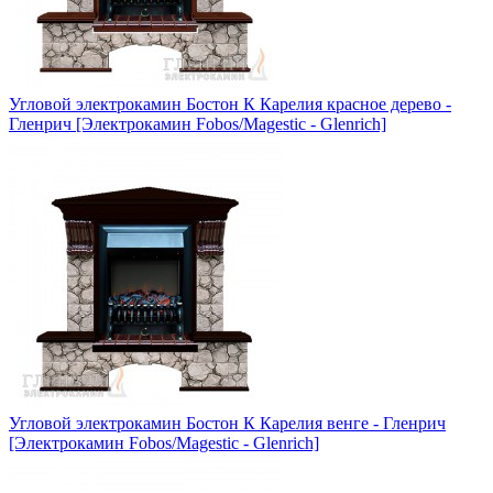
Угловой электрокамин Бостон К Карелия красное дерево -
Гленрич [Электрокамин Fobos/Magestic - Glenrich]
Угловой электрокамин Бостон К Карелия венге - Гленрич
[Электрокамин Fobos/Magestic - Glenrich]