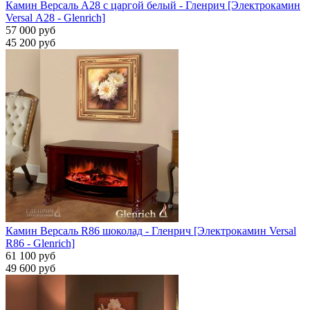
Камин Версаль A28 с царгой белый - Гленрич [Электрокамин
Versal А28 - Glenrich]
57 000 руб
45 200 руб
Камин Версаль R86 шоколад - Гленрич [Электрокамин Versal
R86 - Glenrich]
61 100 руб
49 600 руб