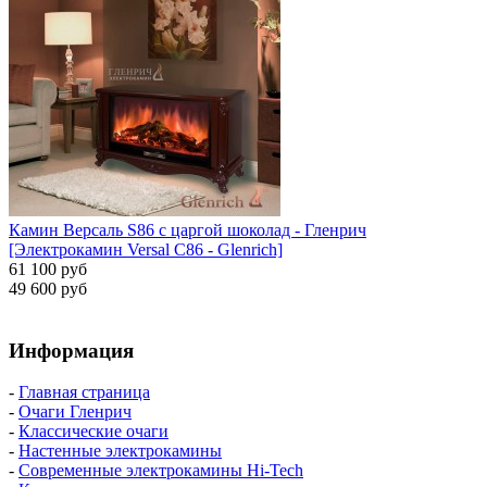
Камин Версаль S86 с царгой шоколад - Гленрич
[Электрокамин Versal С86 - Glenrich]
61 100 руб
49 600 руб
Информация
-
Главная страница
-
Очаги Гленрич
-
Классические очаги
-
Настенные электрокамины
-
Современные электрокамины Hi-Tech