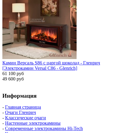
Камин Версаль S86 с царгой шоколад - Гленрич
[Электрокамин Versal С86 - Glenrich]
61 100 руб
49 600 руб
Информация
-
Главная страница
-
Очаги Гленрич
-
Классические очаги
-
Настенные электрокамины
-
Современные электрокамины Hi-Tech