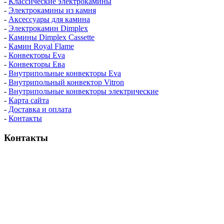
-
Классические электрокамины
-
Электрокамины из камня
-
Аксессуары для камина
-
Электрокамин Dimplex
-
Камины Dimplex Cassette
-
Камин Royal Flame
-
Конвекторы Eva
-
Конвекторы Ева
-
Внутрипольные конвекторы Eva
-
Внутрипольный конвектор Vitron
-
Внутрипольные конвекторы электрические
-
Карта сайта
-
Доставка и оплата
-
Контакты
Контакты
пн-пт / 9:00-21:00
сб-вс / 9:00-18:00