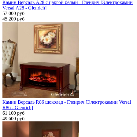
Камин Версаль A28 с царгой белый - Гленрич [Электрокамин
Versal А28 - Glenrich]
57 000 руб
45 200 руб
Камин Версаль R86 шоколад - Гленрич [Электрокамин Versal
R86 - Glenrich]
61 100 руб
49 600 руб