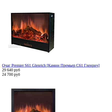
Очаг Premier S61 Glenrich [Камин Премьер С61 Гленрич]
29 640 руб
24 700 руб