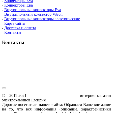
-
Конвекторы Eva
-
Конвекторы Ева
-
Внутрипольные конвекторы Eva
-
Внутрипольный конвектор Vitron
-
Внутрипольные конвекторы электрические
-
Карта сайта
-
Доставка и оплата
-
Контакты
Контакты
пн-пт / 9:00-21:00
сб-вс / 9:00-18:00
© 2011-2021
glenrich-elektrokamin.ru
- интернет-магазин
электрокаминов Гленрич.
Дорогие посетители нашего сайта: Обращаем Ваше внимание
на то, что вся информация (описание, характренистики