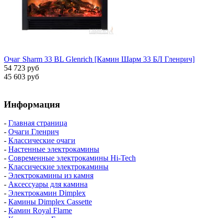
Очаг Sharm 33 BL Glenrich [Камин Шарм 33 БЛ Гленрич]
54 723 руб
45 603 руб
Информация
-
Главная страница
-
Очаги Гленрич
-
Классические очаги
-
Настенные электрокамины
-
Современные электрокамины Hi-Tech
-
Классические электрокамины
-
Электрокамины из камня
-
Аксессуары для камина
-
Электрокамин Dimplex
-
Камины Dimplex Cassette
-
Камин Royal Flame