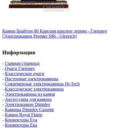
Камин Брайтон 86 Карелия красное дерево - Гленрич
[Электрокамин Premier S86 - Glenrich]
Информация
-
Главная страница
-
Очаги Гленрич
-
Классические очаги
-
Настенные электрокамины
-
Современные электрокамины Hi-Tech
-
Классические электрокамины
-
Электрокамины из камня
-
Аксессуары для камина
-
Электрокамин Dimplex
-
Камины Dimplex Cassette
-
Камин Royal Flame
-
Конвекторы Eva
-
Конвекторы Ева