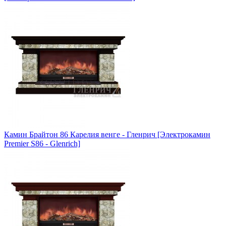
Камин Брайтон 86 Карелия венге - Гленрич [Электрокамин
Premier S86 - Glenrich]