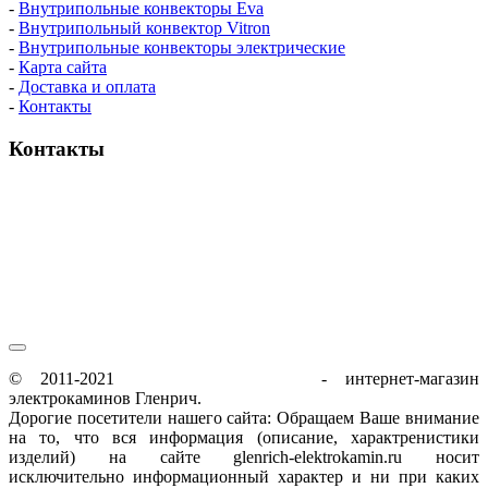
-
Внутрипольные конвекторы Eva
-
Внутрипольный конвектор Vitron
-
Внутрипольные конвекторы электрические
-
Карта сайта
-
Доставка и оплата
-
Контакты
Контакты
пн-пт / 9:00-21:00
сб-вс / 9:00-18:00
© 2011-2021
glenrich-elektrokamin.ru
- интернет-магазин
электрокаминов Гленрич.
Дорогие посетители нашего сайта: Обращаем Ваше внимание
на то, что вся информация (описание, характренистики
изделий) на сайте glenrich-elektrokamin.ru носит
исключительно информационный характер и ни при каких