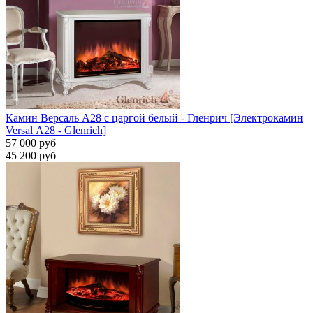
Камин Версаль A28 с царгой белый - Гленрич [Электрокамин
Versal А28 - Glenrich]
57 000 руб
45 200 руб