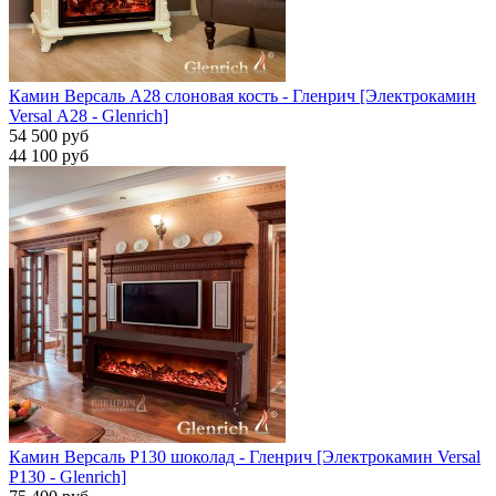
Камин Версаль A28 слоновая кость - Гленрич [Электрокамин
Versal А28 - Glenrich]
54 500 руб
44 100 руб
Камин Версаль P130 шоколад - Гленрич [Электрокамин Versal
P130 - Glenrich]