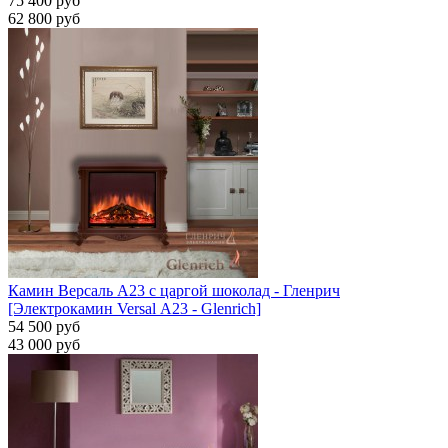
75 400 руб
62 800 руб
Камин Версаль A23 с царгой шоколад - Гленрич
[Электрокамин Versal А23 - Glenrich]
54 500 руб
43 000 руб