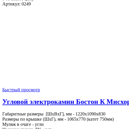
Артикул: 0249
Быстрый просмотр
Угловой электрокамин Бостон К Мисхор 
Габаритные размеры [ШxВxГ], мм - 1220x1090x830
Размеры по крышке (ШxГ), мм - 1065x770 (катет 750мм)
Муляж в очаге - угли