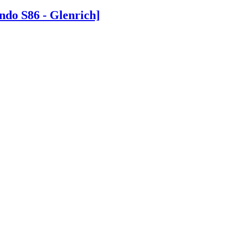
o S86 - Glenrich]