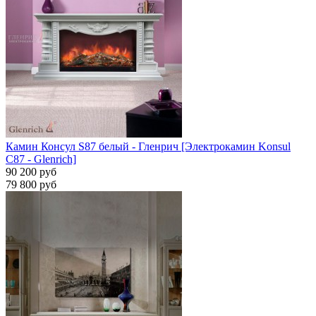
Камин Консул S87 белый - Гленрич [Электрокамин Konsul
С87 - Glenrich]
90 200 руб
79 800 руб