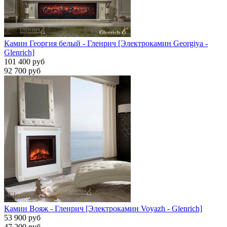
Камин Георгия белый - Гленрич [Электрокамин Georgiya -
Glenrich]
101 400 руб
92 700 руб
Камин Вояж - Гленрич [Электрокамин Voyazh - Glenrich]
53 900 руб
47 200 руб