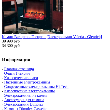
Камин Валерия - Гленрич [Электрокамин Valeria - Glenrich]
39 990 руб
34 300 руб
Информация
-
Главная страница
-
Очаги Гленрич
-
Классические очаги
-
Настенные электрокамины
-
Современные электрокамины Hi-Tech
-
Классические электрокамины
-
Электрокамины из камня
-
Аксессуары для камина
-
Электрокамин Dimplex
-
Камины Dimplex Cassette