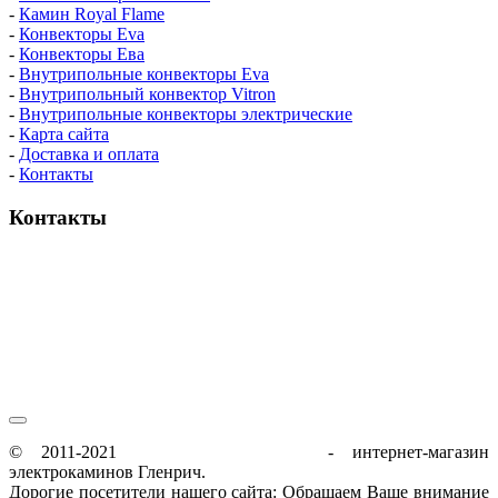
-
Камин Royal Flame
-
Конвекторы Eva
-
Конвекторы Ева
-
Внутрипольные конвекторы Eva
-
Внутрипольный конвектор Vitron
-
Внутрипольные конвекторы электрические
-
Карта сайта
-
Доставка и оплата
-
Контакты
Контакты
пн-пт / 9:00-21:00
сб-вс / 9:00-18:00
© 2011-2021
glenrich-elektrokamin.ru
- интернет-магазин
электрокаминов Гленрич.
Дорогие посетители нашего сайта: Обращаем Ваше внимание