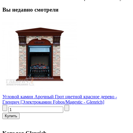
Вы недавно смотрели
Угловой камин Арочный Грот цветной красное дерево -
Гленрич [Электрокамин Fobos/Magestic - Glenrich]