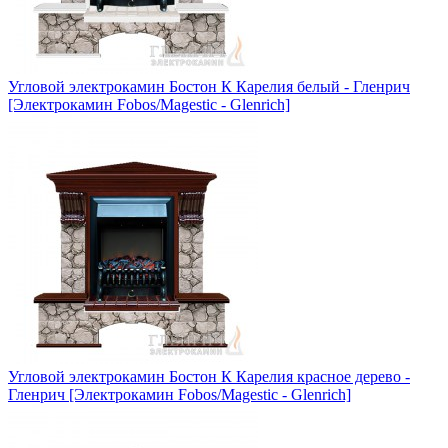
Угловой электрокамин Бостон К Карелия белый - Гленрич
[Электрокамин Fobos/Magestic - Glenrich]
Угловой электрокамин Бостон К Карелия красное дерево -
Гленрич [Электрокамин Fobos/Magestic - Glenrich]