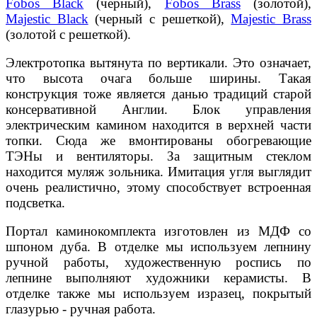
Fobos Black
(черный),
Fobos Brass
(золотой),
Majestic Black
(черный с решеткой),
Majestic Brass
(золотой с решеткой).
Электротопка вытянута по вертикали. Это означает,
что высота очага больше ширины. Такая
конструкция тоже является данью традиций старой
консервативной Англии. Блок управления
электрическим камином находится в верхней части
топки. Сюда же вмонтированы обогревающие
ТЭНы и вентиляторы. За защитным стеклом
находится муляж зольника. Имитация угля выглядит
очень реалистично, этому способствует встроенная
подсветка.
Портал каминокомплекта изготовлен из МДФ со
шпоном дуба. В отделке мы используем лепнину
ручной работы, художественную роспись по
лепнине выполняют художники керамисты. В
отделке также мы используем изразец, покрытый
глазурью - ручная работа.