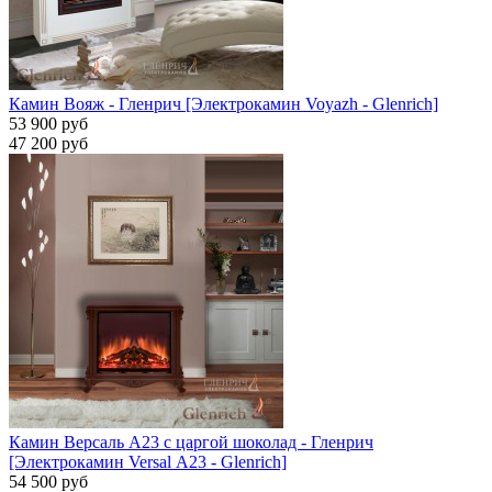
Камин Вояж - Гленрич [Электрокамин Voyazh - Glenrich]
53 900 руб
47 200 руб
Камин Версаль A23 с царгой шоколад - Гленрич
[Электрокамин Versal А23 - Glenrich]
54 500 руб