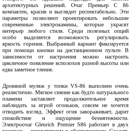
архитектурных решений. Очаг Премьер С 86
компактен, красив и выглядит респектабельно. Эти
параметры позволяют проектировать небольшие
современные электрокамины, которые украсят
интерьер любого стиля. Среди полезных опций
особо выделяется возможность регулировать
яркость горения. Выбранный вариант фиксируется
при помощи кнопки на дистанционном пульте. В
зависимости от настроения можно настроить
цикличное появление всполохов разной высоты или
едва заметное тление.
Дровяной муляж у топки VS-86 выполнен очень
реалистично. Мягкое сияние как будто натурального
пламени заставляет продолжительное время
наблюдать за игрой огоньков, совсем не хочется
отводить взгляд. Эффект огня завораживает, дарит
спокойствие и ощущение безмятежности.
Электроочаг Glenrich Premier S86 работает в двух
режимах – декоративном и обогревающем. Создать