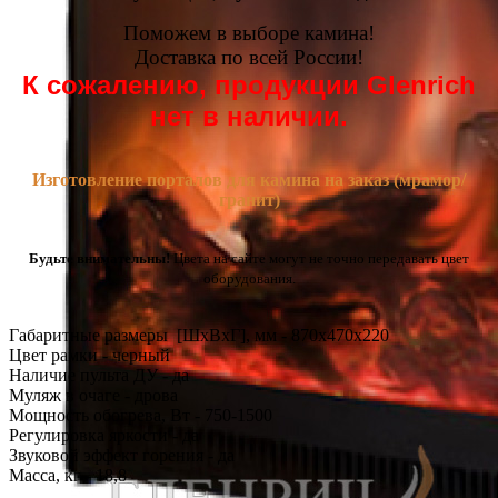
Поможем в выборе камина!
Доставка по всей России!
К сожалению, продукции Glenrich
нет в наличии.
Изготовление порталов для камина на заказ (мрамор/
гранит)
Будьте внимательны!
Цвета на сайте могут не точно передавать цвет
оборудования.
Габаритные размеры [ШxВxГ], мм - 870x470x220
Цвет рамки - черный
Наличие пульта ДУ - да
Муляж в очаге - дрова
Мощность обогрева, Вт - 750-1500
Регулировка яркости - да
Звуковой эффект горения - да
Масса, кг - 18,8