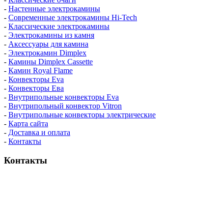
-
Настенные электрокамины
-
Современные электрокамины Hi-Tech
-
Классические электрокамины
-
Электрокамины из камня
-
Аксессуары для камина
-
Электрокамин Dimplex
-
Камины Dimplex Cassette
-
Камин Royal Flame
-
Конвекторы Eva
-
Конвекторы Ева
-
Внутрипольные конвекторы Eva
-
Внутрипольный конвектор Vitron
-
Внутрипольные конвекторы электрические
-
Карта сайта
-
Доставка и оплата
-
Контакты
Контакты
пн-пт / 9:00-21:00
сб-вс / 9:00-18:00