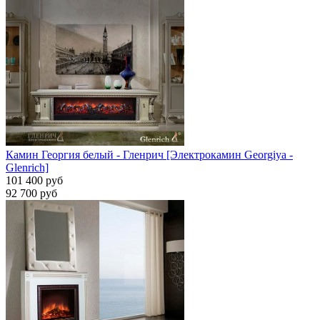
Камин Георгия белый - Гленрич [Электрокамин Georgiya -
Glenrich]
101 400 руб
92 700 руб