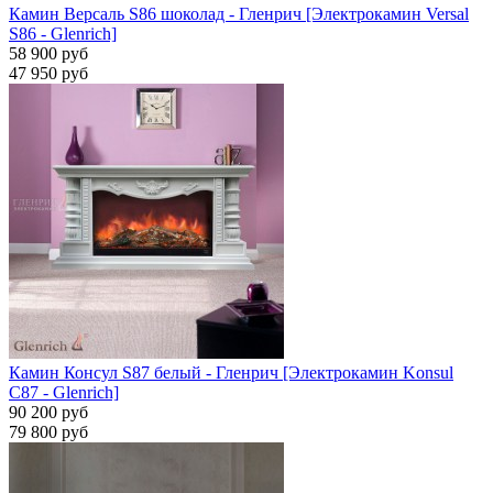
Камин Версаль S86 шоколад - Гленрич [Электрокамин Versal
S86 - Glenrich]
58 900 руб
47 950 руб
Камин Консул S87 белый - Гленрич [Электрокамин Konsul
С87 - Glenrich]
90 200 руб
79 800 руб