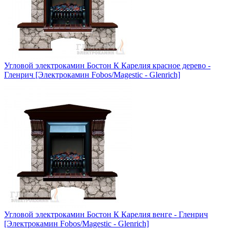
Угловой электрокамин Бостон К Карелия красное дерево -
Гленрич [Электрокамин Fobos/Magestic - Glenrich]
Угловой электрокамин Бостон К Карелия венге - Гленрич
[Электрокамин Fobos/Magestic - Glenrich]