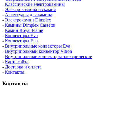
-
Классические электрокамины
-
Электрокамины из камня
-
Аксессуары для камина
-
Электрокамин Dimplex
-
Камины Dimplex Cassette
-
Камин Royal Flame
-
Конвекторы Eva
-
Конвекторы Ева
-
Внутрипольные конвекторы Eva
-
Внутрипольный конвектор Vitron
-
Внутрипольные конвекторы электрические
-
Карта сайта
-
Доставка и оплата
-
Контакты
Контакты
пн-пт / 9:00-21:00
сб-вс / 9:00-18:00