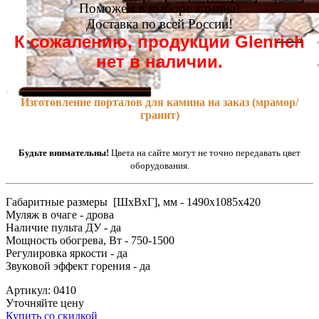
Поможем в выборе камина!
Доставка по всей России!
К сожалению, продукции Glenrich
нет в наличии.
Изготовление порталов для камина на заказ (мрамор/
гранит)
Будьте внимательны!
Цвета на сайте могут не точно передавать цвет
оборудования.
Габаритные размеры [ШxВxГ], мм - 1490x1085x420
Муляж в очаге - дрова
Наличие пульта ДУ - да
Мощность обогрева, Вт - 750-1500
Регулировка яркости - да
Звуковой эффект горения - да
Артикул: 0410
Уточняйте цену
Купить со скидкой