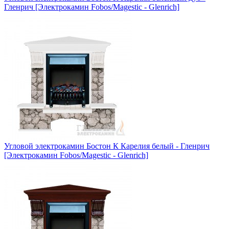
Гленрич [Электрокамин Fobos/Magestic - Glenrich]
Угловой электрокамин Бостон К Карелия белый - Гленрич
[Электрокамин Fobos/Magestic - Glenrich]