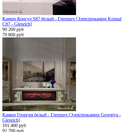
Камин Консул S87 белый - Гленрич [Электрокамин Konsul
С87 - Glenrich]
90 200 руб
79 800 руб
Камин Георгия белый - Гленрич [Электрокамин Georgiya -
Glenrich]
101 400 руб
92 700 руб