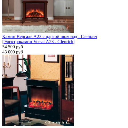
Камин Версаль A23 с царгой шоколад - Гленрич
[Электрокамин Versal А23 - Glenrich]
54 500 руб
43 000 руб