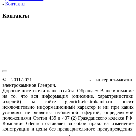
-
Контакты
Контакты
пн-пт / 9:00-21:00
сб-вс / 9:00-18:00
© 2011-2021
glenrich-elektrokamin.ru
- интернет-магазин
электрокаминов Гленрич.
Дорогие посетители нашего сайта: Обращаем Ваше внимание
на то, что вся информация (описание, характренистики
изделий) на сайте glenrich-elektrokamin.ru носит
исключительно информационный характер и ни при каких
условиях не является публичной офертой, определяемой
положениями Статьи 435 и 437 (2) Гражданского кодекса РФ.
Компания Glenrich оставляет за собой право на изменение
конструкции и цены без предварительного предупреждения.
Пользовательское соглашение
.