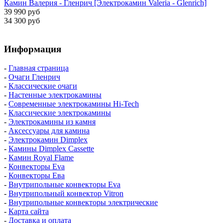
Камин Валерия - Гленрич [Электрокамин Valeria - Glenrich]
39 990 руб
34 300 руб
Информация
-
Главная страница
-
Очаги Гленрич
-
Классические очаги
-
Настенные электрокамины
-
Современные электрокамины Hi-Tech
-
Классические электрокамины
-
Электрокамины из камня
-
Аксессуары для камина
-
Электрокамин Dimplex
-
Камины Dimplex Cassette
-
Камин Royal Flame
-
Конвекторы Eva
-
Конвекторы Ева
-
Внутрипольные конвекторы Eva
-
Внутрипольный конвектор Vitron
-
Внутрипольные конвекторы электрические
-
Карта сайта
-
Доставка и оплата