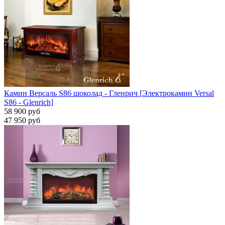
Камин Версаль S86 шоколад - Гленрич [Электрокамин Versal
S86 - Glenrich]
58 900 руб
47 950 руб