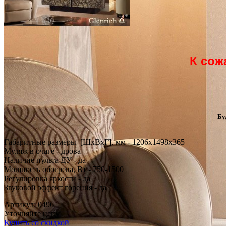
К сож
Бу
Габаритные размеры [ШxВxГ], мм - 1206x1498x365
Муляж в очаге - дрова
Наличие пульта ДУ - да
Мощность обогрева, Вт - 750-1500
Регулировка яркости - да
Звуковой эффект горения - да
Артикул: 0496
Уточняйте цену
Купить со скидкой