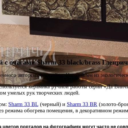
 очагами Sharm 33 black/brass Гленрич
нного авторского дизайна. Изготовлен из экологичес
пользуется керамика ручной работы серии «Да Винчи.
лом умелых рук творческих людей.
арм:
Sharm 33 BL
(черный) и
Sharm 33 BR
(золото-брон
без режима обогрева помещения, в декоративном режим
 цветов порталов на фотографиях могут часто не совп