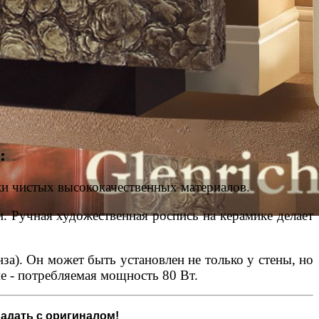
:
ки чистых высококачественных материалов.
 Ручная художественная роспись на керамике делает
за). Он может быть установлен не только у стены, но
е - потребляемая мощность 80 Вт.
адать с оригиналом!