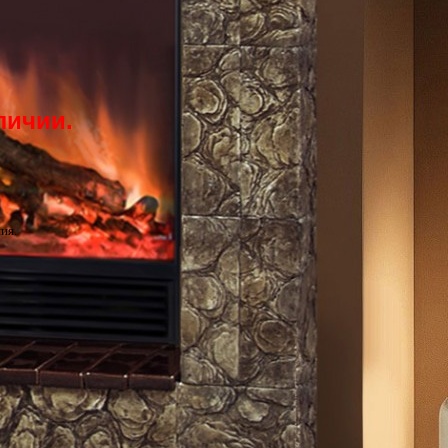
личии.
ия.