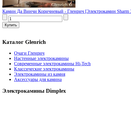
Камин Да Винчи Коричневый - Гленрич [Электрокамин Sharm 33 b
Каталог Glenrich
Очаги Гленрич
Настенные электрокамины
Современные электрокамины Hi-Tech
Классические электрокамины
Электрокамины из камня
Аксессуары для камина
Электрокамины Dimplex