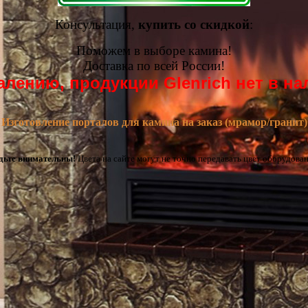
Консультация,
купить со скидкой
:
Поможем в выборе камина!
Доставка по всей России!
алению, продукции Glenrich нет в на
Изготовление порталов для камина на заказ (мрамор/гранит)
дьте внимательны!
Цвета на сайте могут не точно передавать цвет оборудован