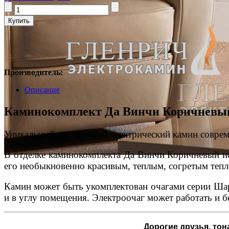
Производитель:
Описание
Каминокомплект Да Винчи Коричневый с
Уникальный, роскошный электрический камин совреме
В отделке каминокомплекта Да Винчи Коричневый ис
его необыкновенно красивым, теплым, согретым теп
Камин может быть укомплектован очагами серии Ш
и в углу помещения. Электроочаг может работать и 
Дорогие друзья,
тона