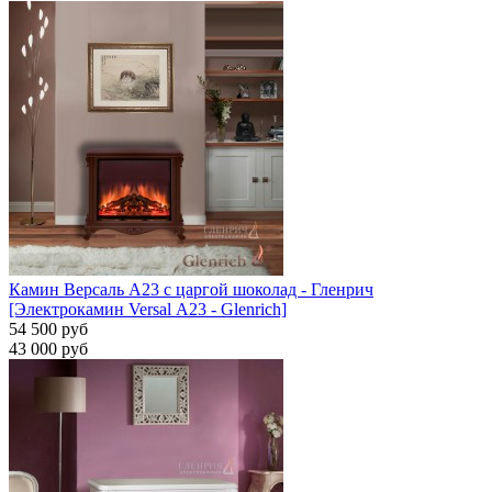
Камин Версаль A23 с царгой шоколад - Гленрич
[Электрокамин Versal А23 - Glenrich]
54 500 руб
43 000 руб