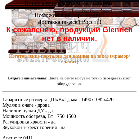
Консультация,
купить со скидкой
:
Поможем в выборе камина!
Доставка по всей России!
К сожалению, продукции Glenrich
нет в наличии.
Изготовление порталов для камина на заказ (мрамор/
гранит)
Будьте внимательны!
Цвета на сайте могут не точно передавать цвет
оборудования.
Габаритные размеры [ШxВxГ], мм - 1490x1085x420
Муляж в очаге - дрова
Наличие пульта ДУ - да
Мощность обогрева, Вт - 750-1500
Регулировка яркости - да
Звуковой эффект горения - да
Артикул: 0411