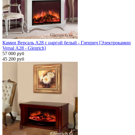
Камин Версаль A28 с царгой белый - Гленрич [Электрокамин
Versal А28 - Glenrich]
57 000 руб
45 200 руб