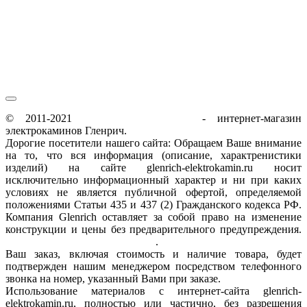
пн-пт / 9:00-21:00
сб-вс / 9:00-18:00
© 2011-2021
glenrich-elektrokamin.ru
- интернет-магазин
электрокаминов Гленрич.
Дорогие посетители нашего сайта: Обращаем Ваше внимание
на то, что вся информация (описание, характренистики
изделий) на сайте glenrich-elektrokamin.ru носит
исключительно информационный характер и ни при каких
условиях не является публичной офертой, определяемой
положениями Статьи 435 и 437 (2) Гражданского кодекса РФ.
Компания Glenrich оставляет за собой право на изменение
конструкции и цены без предварительного предупреждения.
Пользовательское соглашение
.
Ваш заказ, включая стоимость и наличие товара, будет
подтвержден нашим менеджером посредством телефонного
звонка на номер, указанный Вами при заказе.
Использование материалов с интернет-сайта glenrich-
elektrokamin.ru, полностью или частично, без разрешения