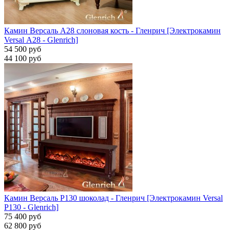
Камин Версаль A28 слоновая кость - Гленрич [Электрокамин
Versal А28 - Glenrich]
54 500 руб
44 100 руб
Камин Версаль P130 шоколад - Гленрич [Электрокамин Versal
P130 - Glenrich]
75 400 руб
62 800 руб