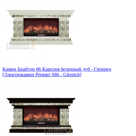
Камин Брайтон 86 Карелия беленный дуб - Гленрич
[Электрокамин Premier S86 - Glenrich]