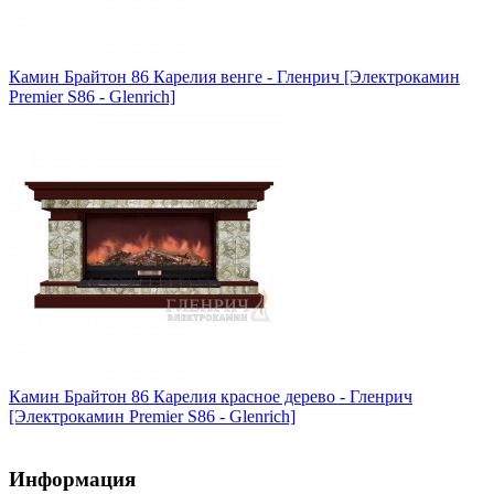
Камин Брайтон 86 Карелия венге - Гленрич [Электрокамин
Premier S86 - Glenrich]
Камин Брайтон 86 Карелия красное дерево - Гленрич
[Электрокамин Premier S86 - Glenrich]
Информация