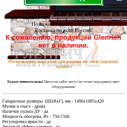
Консультация,
купить со скидкой
:
Поможем в выборе камина!
Доставка по всей России!
К сожалению, продукции Glenrich
нет в наличии.
Изготовление порталов для камина на заказ (мрамор/
гранит)
Будьте внимательны!
Цвета на сайте могут не точно передавать цвет
оборудования.
Габаритные размеры [ШxВxГ], мм - 1490x1085x420
Муляж в очаге - дрова
Наличие пульта ДУ - да
Мощность обогрева, Вт - 750-1500
Регулировка яркости - да
Звуковой эффект горения - да