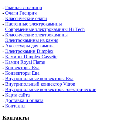
-
Главная страница
-
Очаги Гленрич
-
Классические очаги
-
Настенные электрокамины
-
Современные электрокамины Hi-Tech
-
Классические электрокамины
-
Электрокамины из камня
-
Аксессуары для камина
-
Электрокамин Dimplex
-
Камины Dimplex Cassette
-
Камин Royal Flame
-
Конвекторы Eva
-
Конвекторы Ева
-
Внутрипольные конвекторы Eva
-
Внутрипольный конвектор Vitron
-
Внутрипольные конвекторы электрические
-
Карта сайта
-
Доставка и оплата
-
Контакты
Контакты
пн-пт / 9:00-21:00