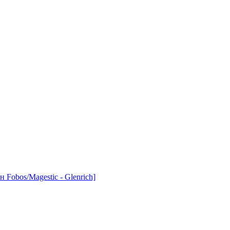
Fobos/Magestic - Glenrich]