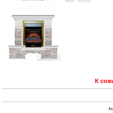
К сож
Бу