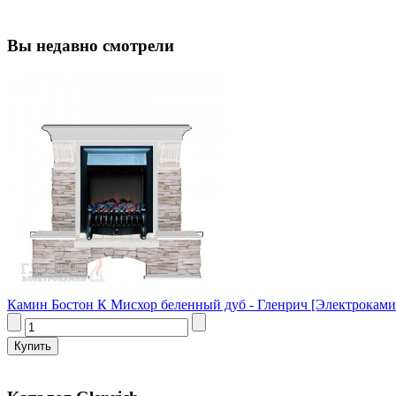
Вы недавно смотрели
Камин Бостон К Мисхор беленный дуб - Гленрич [Электрокамин 