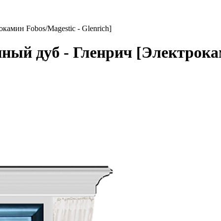
амин Fobos/Magestic - Glenrich]
ый дуб - Гленрич [Электроками