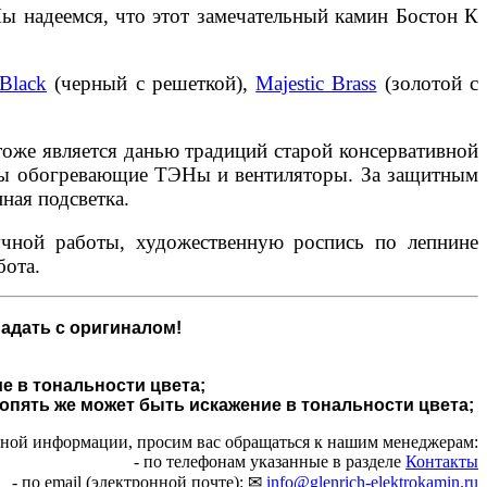
Мы надеемся, что этот замечательный камин Бостон К
 Black
(черный с решеткой),
Majestic Brass
(золотой с
тоже является данью традиций старой консервативной
аны обогревающие ТЭНы и вентиляторы. За защитным
ная подсветка.
чной работы, художественную роспись по лепнине
бота.
адать с оригиналом!
е в тональности цвета;
 опять же может быть искажение в тональности цвета;
чной информации, просим вас обращаться к нашим менеджерам:
- по телефонам указанные в разделе
Контакты
- по email (электронной почте): ✉
info@glenrich-elektrokamin.ru