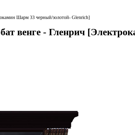
окамин Шарм 33 черный/золотой- Glenrich]
ат венге - Гленрич [Электро