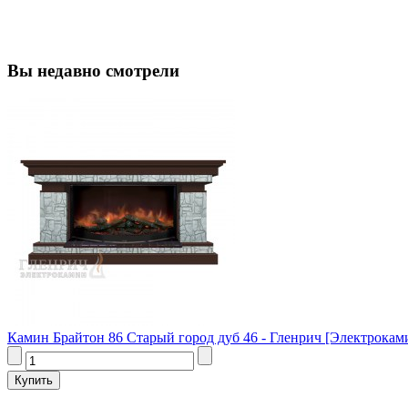
Вы недавно смотрели
Камин Брайтон 86 Старый город дуб 46 - Гленрич [Электроками