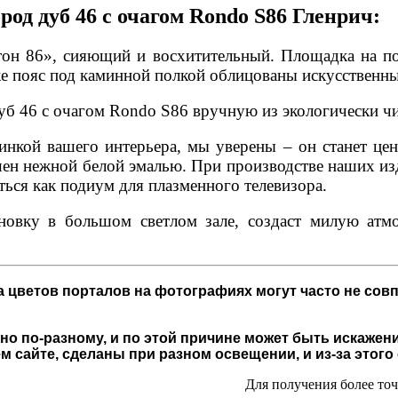
д дуб 46 с очагом Rondo S86 Гленрич:
он 86», сияющий и восхитительный. Площадка на по
же пояс под каминной полкой облицованы искусственн
б 46 с очагом Rondo S86 вручную из экологически чис
нкой вашего интерьера, мы уверены – он станет це
ен нежной белой эмалью. При производстве наших из
ься как подиум для плазменного телевизора.
овку в большом светлом зале, создаст милую атмо
 цветов порталов на фотографиях могут часто не совп
о по-разному, и по этой причине может быть искажени
 сайте, сделаны при разном освещении, и из-за этого
Для получения более то