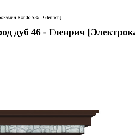
окамин Rondo S86 - Glenrich]
д дуб 46 - Гленрич [Электрока