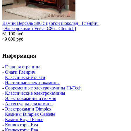
Камин Версаль S86 с царгой шоколад - Гленрич
[Электрокамин Versal С86 - Glenrich]
61 100 руб
49 600 руб
Информация
-
Главная страница
-
Очаги Гленрич
-
Классические очаги
-
Настенные электрокамины
-
Современные электрокамины Hi-Tech
-
Классические электрокамины
-
Электрокамины из камня
-
Аксессуары для камина
-
Электрокамин Dimplex
-
Камины Dimplex Cassette
-
Камин Royal Flame
-
Конвекторы Eva
-
Конвекторы Ева