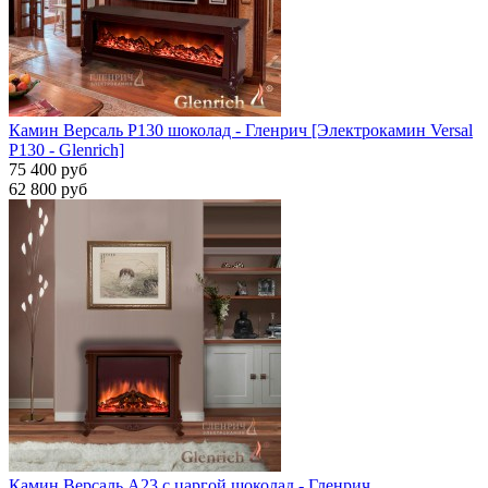
Камин Версаль P130 шоколад - Гленрич [Электрокамин Versal
P130 - Glenrich]
75 400 руб
62 800 руб
Камин Версаль A23 с царгой шоколад - Гленрич