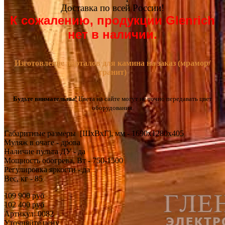
Доставка по всей России!
К сожалению, продукции Glenrich
нет в наличии.
Изготовление порталов для камина на заказ (мрамор/
гранит)
Будьте внимательны!
Цвета на сайте могут не точно передавать цвет
оборудования.
Габаритные размеры [ШxВxГ], мм - 1690x1280x405
Муляж в очаге - дрова
Наличие пульта ДУ - да
Мощность обогрева, Вт - 750-1500
Регулировка яркости - да
Вес, кг - 85
109 900 руб
102 400 руб
Артикул: 0082
Уточняйте цену