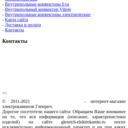
-
Внутрипольные конвекторы Eva
-
Внутрипольный конвектор Vitron
-
Внутрипольные конвекторы электрические
-
Карта сайта
-
Доставка и оплата
-
Контакты
Контакты
пн-пт / 9:00-21:00
сб-вс / 9:00-18:00
© 2011-2021
glenrich-elektrokamin.ru
- интернет-магазин
электрокаминов Гленрич.
Дорогие посетители нашего сайта: Обращаем Ваше внимание
на то, что вся информация (описание, характренистики
изделий) на сайте glenrich-elektrokamin.ru носит
исключительно информационный характер и ни при каких