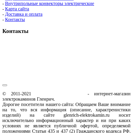
-
Внутрипольные конвекторы электрические
-
Карта сайта
-
Доставка и оплата
-
Контакты
Контакты
пн-пт / 9:00-21:00
сб-вс / 9:00-18:00
© 2011-2021
glenrich-elektrokamin.ru
- интернет-магазин
электрокаминов Гленрич.
Дорогие посетители нашего сайта: Обращаем Ваше внимание
на то, что вся информация (описание, характренистики
изделий) на сайте glenrich-elektrokamin.ru носит
исключительно информационный характер и ни при каких
условиях не является публичной офертой, определяемой
положениями Статьи 435 и 437 (2) Гражданского кодекса РФ.