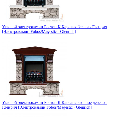
Угловой электрокамин Бостон К Карелия белый - Гленрич
[Электрокамин Fobos/Magestic - Glenrich]
Угловой электрокамин Бостон К Карелия красное дерево -
Гленрич [Электрокамин Fobos/Magestic - Glenrich]