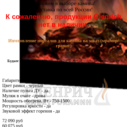
Поможем в выборе камина!
Доставка по всей России!
К сожалению, продукции Glenrich
нет в наличии.
Изготовление порталов для камина на заказ (мрамор/
гранит)
Будьте внимательны!
Цвета на сайте могут не точно передавать цвет
оборудования.
Габаритные размеры [ШxВxГ], мм - 1330x400x250
Цвет рамки - черный
Наличие пульта ДУ - да
Муляж в очаге - дрова
Мощность обогрева, Вт - 750-1500
Регулировка яркости - да
Звуковой эффект горения - да
72 090 руб
60 075 руб