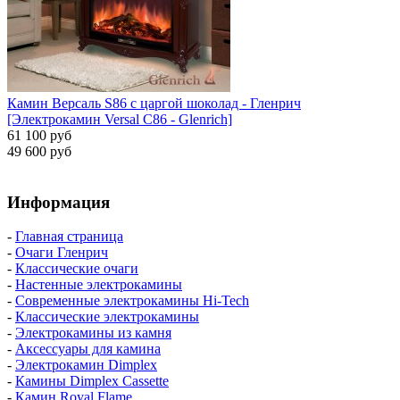
Камин Версаль S86 с царгой шоколад - Гленрич
[Электрокамин Versal С86 - Glenrich]
61 100 руб
49 600 руб
Информация
-
Главная страница
-
Очаги Гленрич
-
Классические очаги
-
Настенные электрокамины
-
Современные электрокамины Hi-Tech
-
Классические электрокамины
-
Электрокамины из камня
-
Аксессуары для камина
-
Электрокамин Dimplex
-
Камины Dimplex Cassette
-
Камин Royal Flame