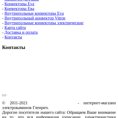
-
Конвекторы Eva
-
Конвекторы Ева
-
Внутрипольные конвекторы Eva
-
Внутрипольный конвектор Vitron
-
Внутрипольные конвекторы электрические
-
Карта сайта
-
Доставка и оплата
-
Контакты
Контакты
пн-пт / 9:00-21:00
сб-вс / 9:00-18:00
© 2011-2021
glenrich-elektrokamin.ru
- интернет-магазин
электрокаминов Гленрич.
Дорогие посетители нашего сайта: Обращаем Ваше внимание
на то, что вся информация (описание, характренистики