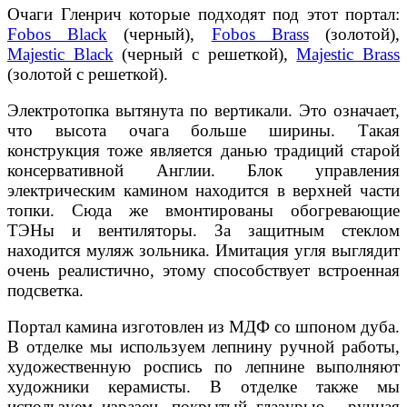
Очаги Гленрич которые подходят под этот портал:
Fobos Black
(черный),
Fobos Brass
(золотой),
Majestic Black
(черный с решеткой),
Majestic Brass
(золотой с решеткой).
Электротопка вытянута по вертикали. Это означает,
что высота очага больше ширины. Такая
конструкция тоже является данью традиций старой
консервативной Англии. Блок управления
электрическим камином находится в верхней части
топки. Сюда же вмонтированы обогревающие
ТЭНы и вентиляторы. За защитным стеклом
находится муляж зольника. Имитация угля выглядит
очень реалистично, этому способствует встроенная
подсветка.
Портал камина изготовлен из МДФ со шпоном дуба.
В отделке мы используем лепнину ручной работы,
художественную роспись по лепнине выполняют
художники керамисты. В отделке также мы
используем изразец, покрытый глазурью - ручная