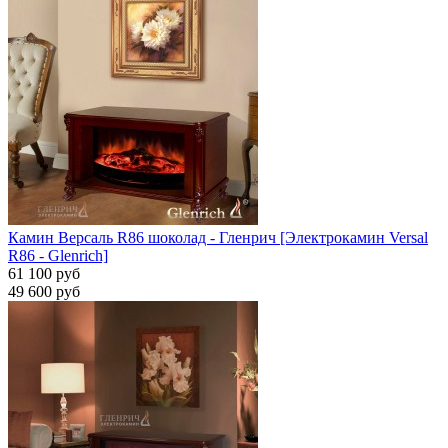
Камин Версаль R86 шоколад - Гленрич [Электрокамин Versal
R86 - Glenrich]
61 100 руб
49 600 руб