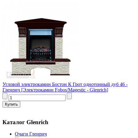
Угловой электрокамин Бостон К Грот однотонный дуб 46 -
Гленрич [Электрокамин Fobos/Magestic - Glenrich]
Каталог Glenrich
Очаги Гленрич