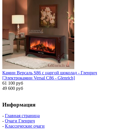
Камин Версаль S86 с царгой шоколад - Гленрич
[Электрокамин Versal С86 - Glenrich]
61 100 руб
49 600 руб
Информация
-
Главная страница
-
Очаги Гленрич
-
Классические очаги