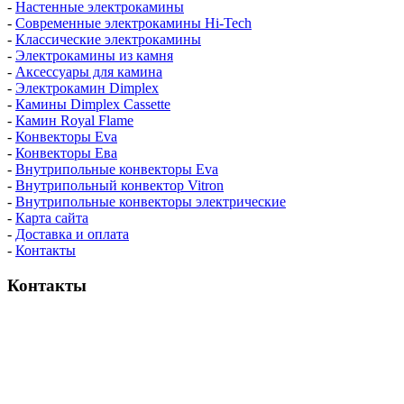
-
Настенные электрокамины
-
Современные электрокамины Hi-Tech
-
Классические электрокамины
-
Электрокамины из камня
-
Аксессуары для камина
-
Электрокамин Dimplex
-
Камины Dimplex Cassette
-
Камин Royal Flame
-
Конвекторы Eva
-
Конвекторы Ева
-
Внутрипольные конвекторы Eva
-
Внутрипольный конвектор Vitron
-
Внутрипольные конвекторы электрические
-
Карта сайта
-
Доставка и оплата
-
Контакты
Контакты
пн-пт / 9:00-21:00
сб-вс / 9:00-18:00