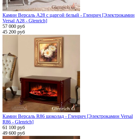
Камин Версаль A28 с царгой белый - Гленрич [Электрокамин
Versal А28 - Glenrich]
57 000 руб
45 200 руб
Камин Версаль R86 шоколад - Гленрич [Электрокамин Versal
R86 - Glenrich]
61 100 руб
49 600 руб