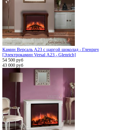
Камин Версаль A23 с царгой шоколад - Гленрич
[Электрокамин Versal А23 - Glenrich]
54 500 руб
43 000 руб