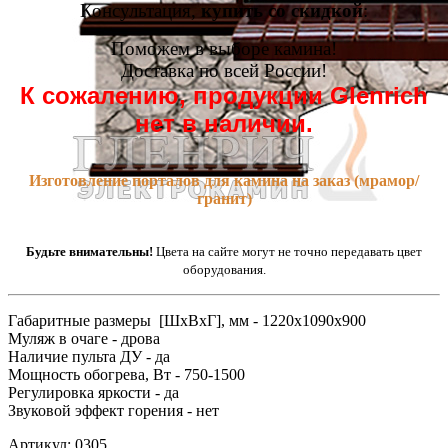
Консультация,
купить со скидкой
:
Поможем в выборе камина!
Доставка по всей России!
К сожалению, продукции Glenrich
нет в наличии.
Изготовление порталов для камина на заказ (мрамор/
гранит)
Будьте внимательны!
Цвета на сайте могут не точно передавать цвет
оборудования.
Габаритные размеры [ШxВxГ], мм - 1220x1090x900
Муляж в очаге - дрова
Наличие пульта ДУ - да
Мощность обогрева, Вт - 750-1500
Регулировка яркости - да
Звуковой эффект горения - нет
Артикул: 0305