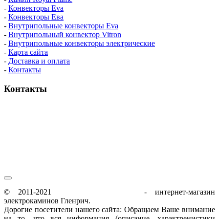
-
Конвекторы Eva
-
Конвекторы Ева
-
Внутрипольные конвекторы Eva
-
Внутрипольный конвектор Vitron
-
Внутрипольные конвекторы электрические
-
Карта сайта
-
Доставка и оплата
-
Контакты
Контакты
пн-пт / 9:00-21:00
сб-вс / 9:00-18:00
© 2011-2021
glenrich-elektrokamin.ru
- интернет-магазин
электрокаминов Гленрич.
Дорогие посетители нашего сайта: Обращаем Ваше внимание
на то, что вся информация (описание, характренистики