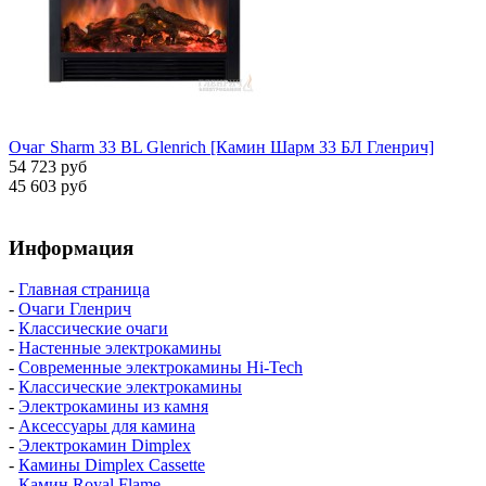
Очаг Sharm 33 BL Glenrich [Камин Шарм 33 БЛ Гленрич]
54 723 руб
45 603 руб
Информация
-
Главная страница
-
Очаги Гленрич
-
Классические очаги
-
Настенные электрокамины
-
Современные электрокамины Hi-Tech
-
Классические электрокамины
-
Электрокамины из камня
-
Аксессуары для камина
-
Электрокамин Dimplex
-
Камины Dimplex Cassette
-
Камин Royal Flame