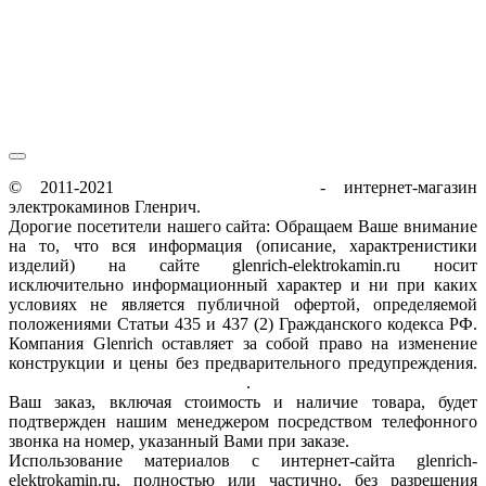
пн-пт / 9:00-21:00
сб-вс / 9:00-18:00
© 2011-2021
glenrich-elektrokamin.ru
- интернет-магазин
электрокаминов Гленрич.
Дорогие посетители нашего сайта: Обращаем Ваше внимание
на то, что вся информация (описание, характренистики
изделий) на сайте glenrich-elektrokamin.ru носит
исключительно информационный характер и ни при каких
условиях не является публичной офертой, определяемой
положениями Статьи 435 и 437 (2) Гражданского кодекса РФ.
Компания Glenrich оставляет за собой право на изменение
конструкции и цены без предварительного предупреждения.
Пользовательское соглашение
.
Ваш заказ, включая стоимость и наличие товара, будет
подтвержден нашим менеджером посредством телефонного
звонка на номер, указанный Вами при заказе.
Использование материалов с интернет-сайта glenrich-
elektrokamin.ru, полностью или частично, без разрешения