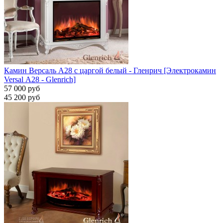
Камин Версаль A28 с царгой белый - Гленрич [Электрокамин
Versal А28 - Glenrich]
57 000 руб
45 200 руб