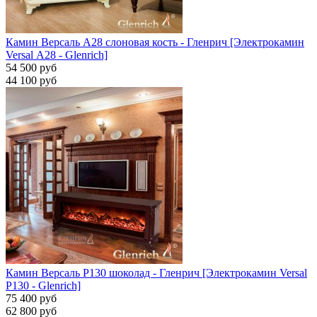
Камин Версаль A28 слоновая кость - Гленрич [Электрокамин
Versal А28 - Glenrich]
54 500 руб
44 100 руб
Камин Версаль P130 шоколад - Гленрич [Электрокамин Versal
P130 - Glenrich]
75 400 руб
62 800 руб