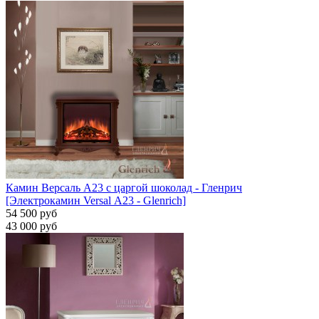
Камин Версаль A23 с царгой шоколад - Гленрич
[Электрокамин Versal А23 - Glenrich]
54 500 руб
43 000 руб