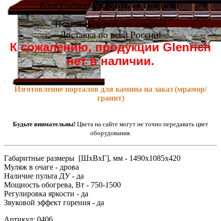
Консультация,
купить со скидкой
:
Поможем в выборе камина!
Доставка по всей России!
К сожалению, продукции Glenrich
нет в наличии.
Изготовление порталов для камина на заказ (мрамор/
гранит)
Будьте внимательны!
Цвета на сайте могут не точно передавать цвет
оборудования.
Габаритные размеры [ШxВxГ], мм - 1490x1085x420
Муляж в очаге - дрова
Наличие пульта ДУ - да
Мощность обогрева, Вт - 750-1500
Регулировка яркости - да
Звуковой эффект горения - да
Артикул: 0406