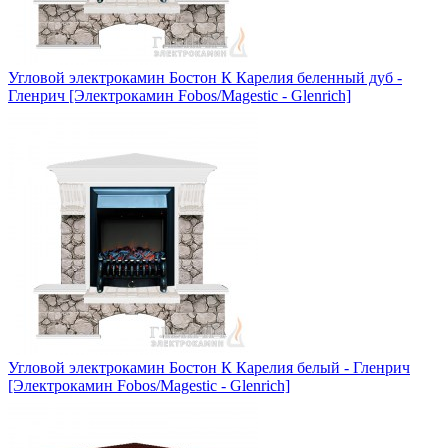
Угловой электрокамин Бостон К Карелия беленный дуб -
Гленрич [Электрокамин Fobos/Magestic - Glenrich]
Угловой электрокамин Бостон К Карелия белый - Гленрич
[Электрокамин Fobos/Magestic - Glenrich]