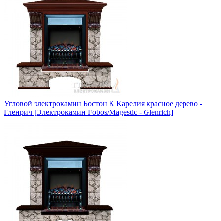
Угловой электрокамин Бостон К Карелия красное дерево -
Гленрич [Электрокамин Fobos/Magestic - Glenrich]