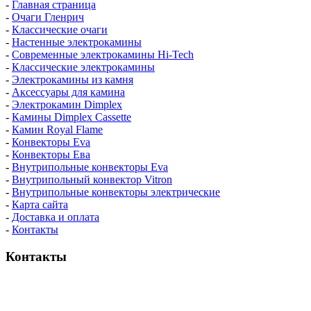
-
Главная страница
-
Очаги Гленрич
-
Классические очаги
-
Настенные электрокамины
-
Современные электрокамины Hi-Tech
-
Классические электрокамины
-
Электрокамины из камня
-
Аксессуары для камина
-
Электрокамин Dimplex
-
Камины Dimplex Cassette
-
Камин Royal Flame
-
Конвекторы Eva
-
Конвекторы Ева
-
Внутрипольные конвекторы Eva
-
Внутрипольный конвектор Vitron
-
Внутрипольные конвекторы электрические
-
Карта сайта
-
Доставка и оплата
-
Контакты
Контакты
пн-пт / 9:00-21:00
сб-вс / 9:00-18:00