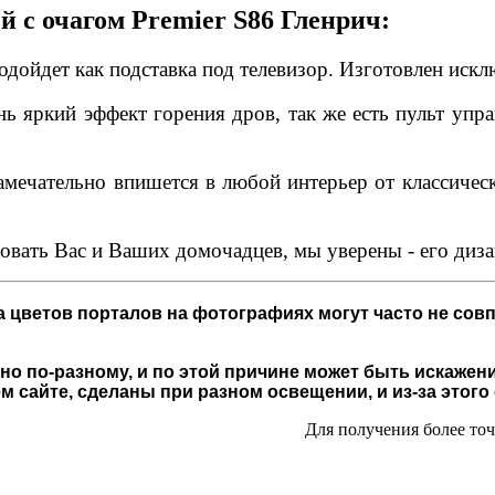
 с очагом Premier S86 Гленрич:
дойдет как подставка под телевизор. Изготовлен искл
нь яркий эффект горения дров, так же есть пульт упр
ечательно впишется в любой интерьер от классическо
довать Вас и Ваших домочадцев, мы уверены - его диз
 цветов порталов на фотографиях могут часто не совп
о по-разному, и по этой причине может быть искажени
 сайте, сделаны при разном освещении, и из-за этого
Для получения более то