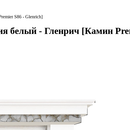
emier S86 - Glenrich]
 белый - Гленрич [Камин Premi