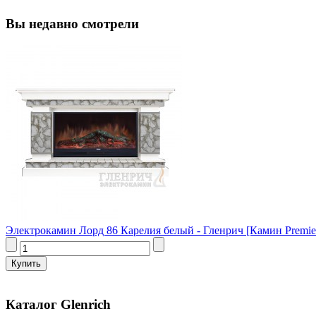
Вы недавно смотрели
Электрокамин Лорд 86 Карелия белый - Гленрич [Камин Premier 
Каталог Glenrich