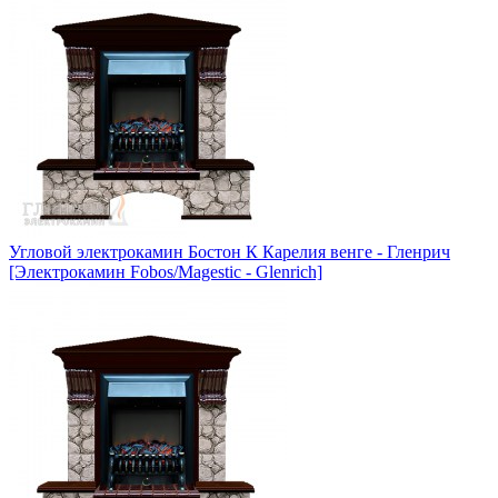
Угловой электрокамин Бостон К Карелия венге - Гленрич
[Электрокамин Fobos/Magestic - Glenrich]