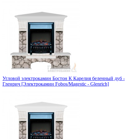
Угловой электрокамин Бостон К Карелия беленный дуб -
Гленрич [Электрокамин Fobos/Magestic - Glenrich]