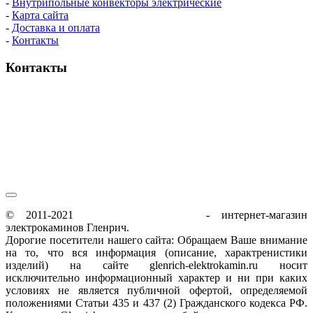
-
Внутрипольные конвекторы электрические
-
Карта сайта
-
Доставка и оплата
-
Контакты
Контакты
пн-пт / 9:00-21:00
сб-вс / 9:00-18:00
© 2011-2021
glenrich-elektrokamin.ru
- интернет-магазин
электрокаминов Гленрич.
Дорогие посетители нашего сайта: Обращаем Ваше внимание
на то, что вся информация (описание, характренистики
изделий) на сайте glenrich-elektrokamin.ru носит
исключительно информационный характер и ни при каких
условиях не является публичной офертой, определяемой
положениями Статьи 435 и 437 (2) Гражданского кодекса РФ.