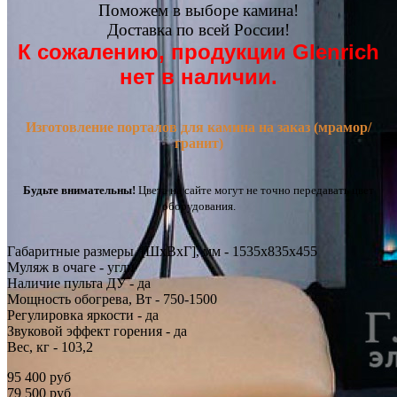
Поможем в выборе камина!
Доставка по всей России!
К сожалению, продукции Glenrich
нет в наличии.
Изготовление порталов для камина на заказ (мрамор/
гранит)
Будьте внимательны!
Цвета на сайте могут не точно передавать цвет
оборудования.
Габаритные размеры [ШxВxГ], мм - 1535x835x455
Муляж в очаге - угли
Наличие пульта ДУ - да
Мощность обогрева, Вт - 750-1500
Регулировка яркости - да
Звуковой эффект горения - да
Вес, кг - 103,2
95 400 руб
79 500 руб