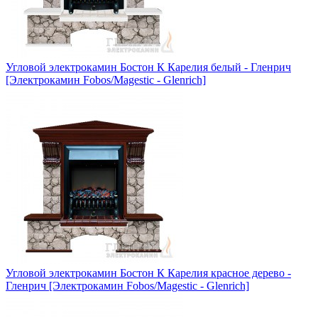
Угловой электрокамин Бостон К Карелия белый - Гленрич
[Электрокамин Fobos/Magestic - Glenrich]
Угловой электрокамин Бостон К Карелия красное дерево -
Гленрич [Электрокамин Fobos/Magestic - Glenrich]