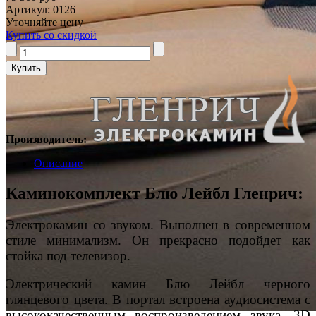
Артикул: 0126
Уточняйте цену
Купить со скидкой
Производитель:
Описание
Каминокомплект Блю Лейбл Гленрич:
Электрокамин со звуком. Выполнен в современном
стиле минимализм. Он прекрасно подойдет как
стойка под телевизор.
Электрический камин Блю Лейбл черного
глянцевого цвета. В портал встроена аудиосистема с
высококачественным воспроизведением звука, 3D