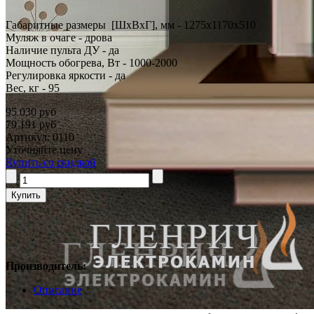
Габаритные размеры [ШxВxГ], мм - 1275x1170x510
Муляж в очаге - дрова
Наличие пульта ДУ - да
Мощность обогрева, Вт - 1000-2000
Регулировка яркости - да
Вес, кг - 95
95 030 руб
79 191 руб
Артикул: 0110
Уточняйте цену
Купить со скидкой
Производитель:
Описание