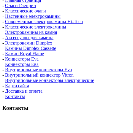
-
Главная страница
-
Очаги Гленрич
-
Классические очаги
-
Настенные электрокамины
-
Современные электрокамины Hi-Tech
-
Классические электрокамины
-
Электрокамины из камня
-
Аксессуары для камина
-
Электрокамин Dimplex
-
Камины Dimplex Cassette
-
Камин Royal Flame
-
Конвекторы Eva
-
Конвекторы Ева
-
Внутрипольные конвекторы Eva
-
Внутрипольный конвектор Vitron
-
Внутрипольные конвекторы электрические
-
Карта сайта
-
Доставка и оплата
-
Контакты
Контакты
пн-пт / 9:00-21:00
сб-вс / 9:00-18:00