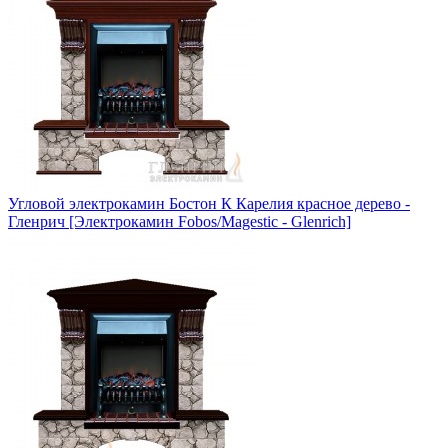
Угловой электрокамин Бостон К Карелия красное дерево -
Гленрич [Электрокамин Fobos/Magestic - Glenrich]