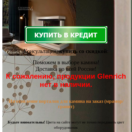
Консультация,
купить со скидкой
:
Поможем в выборе камина!
Доставка по всей России!
К сожалению, продукции Glenrich
нет в наличии.
Изготовление порталов для камина на заказ (мрамор/
гранит)
Будьте внимательны!
Цвета на сайте могут не точно передавать цвет
оборудования.