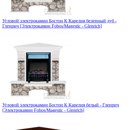
Угловой электрокамин Бостон К Карелия беленный дуб -
Гленрич [Электрокамин Fobos/Magestic - Glenrich]
Угловой электрокамин Бостон К Карелия белый - Гленрич
[Электрокамин Fobos/Magestic - Glenrich]