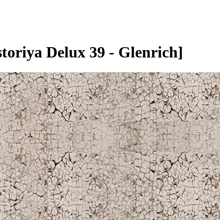
riya Delux 39 - Glenrich]