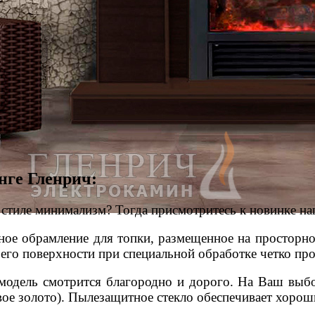
нге Гленрич:
 стиле минимализм? Тогда присмотритесь к новинке на
ное обрамление для топки, размещенное на просторно
о поверхности при специальной обработке четко проя
, модель смотрится благородно и дорого. На Ваш вы
вое золото). Пылезащитное стекло обеспечивает хоро