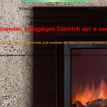
Консультация,
купить со скидкой
:
Поможем в выборе камина!
Доставка по всей России!
алению, продукции Glenrich нет в на
Изготовление порталов для камина на заказ (мрамор/гранит)
дьте внимательны!
Цвета на сайте могут не точно передавать цвет оборудован