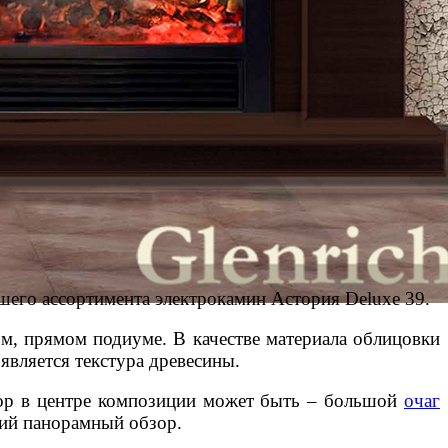
шего ассортимента электрокамин Астория Deluxe 39.
м, прямом подиуме. В качестве материала облицовки
вляется текстура древесины.
бор в центре композиции может быть – большой
очаг
ший панорамный обзор.