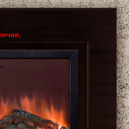
личии.
ия.