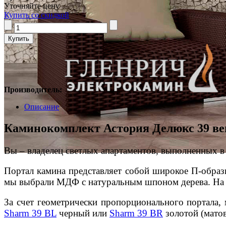
Уточняйте цену
Купить со скидкой
Производитель:
Описание
Каминокомплект Астория Делюкс 39 ве
Вы – владелец светлых апартаментов, выполненных в
Портал камина представляет собой широкое П-образ
мы выбрали МДФ с натуральным шпоном дерева. На ег
За счет геометрически пропорционального портала
Sharm 39 BL
черный или
Sharm 39 BR
золотой (мато