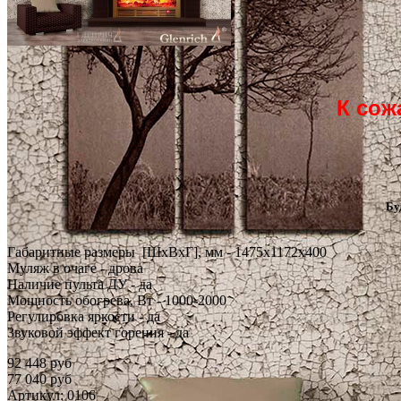
К сож
Бу
Габаритные размеры [ШxВxГ], мм - 1475x1172x400
Муляж в очаге - дрова
Наличие пульта ДУ - да
Мощность обогрева, Вт - 1000-2000
Регулировка яркости - да
Звуковой эффект горения - да
92 448 руб
77 040 руб
Артикул: 0106