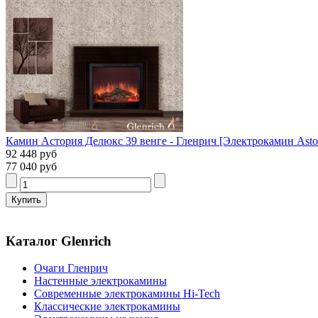
Камин Астория Делюкс 39 венге - Гленрич [Электрокамин Astori
92 448 руб
77 040 руб
Каталог Glenrich
Очаги Гленрич
Настенные электрокамины
Современные электрокамины Hi-Tech
Классические электрокамины