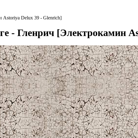
storiya Delux 39 - Glenrich]
е - Гленрич [Электрокамин Asto