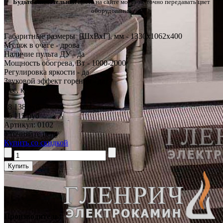
Будьте внимательны!
Цвета на сайте могут не точно передавать цвет
оборудования.
Габаритные размеры [ШxВxГ], мм - 1330x1062x400
Муляж в очаге - дрова
Наличие пульта ДУ - да
Мощность обогрева, Вт - 1000-2000
Регулировка яркости - да
Звуковой эффект горения - да
Вес, кг - 72
78 138 руб
65 115 руб
Артикул: 0102
Уточняйте цену
Купить со скидкой
Производитель: