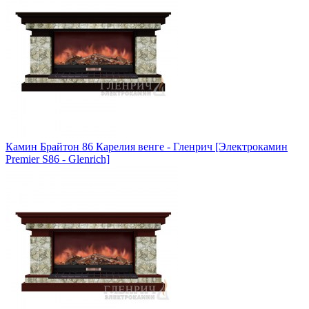
Камин Брайтон 86 Карелия венге - Гленрич [Электрокамин
Premier S86 - Glenrich]