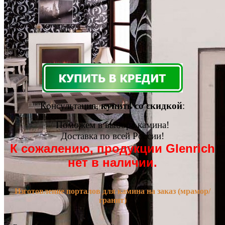
Консультация,
купить со скидкой
:
Поможем в выборе камина!
Доставка по всей России!
К сожалению, продукции Glenrich
нет в наличии.
Изготовление порталов для камина на заказ (мрамор/
гранит)