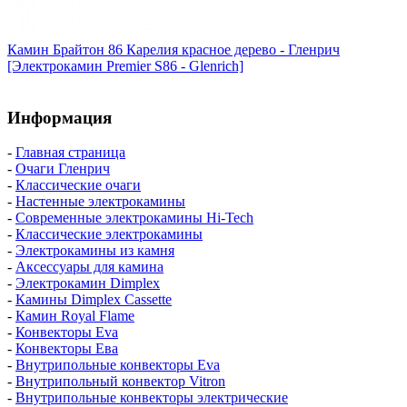
Камин Брайтон 86 Карелия красное дерево - Гленрич
[Электрокамин Premier S86 - Glenrich]
Информация
-
Главная страница
-
Очаги Гленрич
-
Классические очаги
-
Настенные электрокамины
-
Современные электрокамины Hi-Tech
-
Классические электрокамины
-
Электрокамины из камня
-
Аксессуары для камина
-
Электрокамин Dimplex
-
Камины Dimplex Cassette
-
Камин Royal Flame
-
Конвекторы Eva
-
Конвекторы Ева
-
Внутрипольные конвекторы Eva
-
Внутрипольный конвектор Vitron
-
Внутрипольные конвекторы электрические