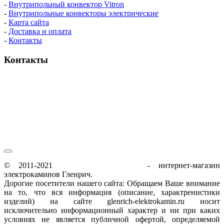
-
Внутрипольный конвектор Vitron
-
Внутрипольные конвекторы электрические
-
Карта сайта
-
Доставка и оплата
-
Контакты
Контакты
пн-пт / 9:00-21:00
сб-вс / 9:00-18:00
© 2011-2021
glenrich-elektrokamin.ru
- интернет-магазин
электрокаминов Гленрич.
Дорогие посетители нашего сайта: Обращаем Ваше внимание
на то, что вся информация (описание, характренистики
изделий) на сайте glenrich-elektrokamin.ru носит
исключительно информационный характер и ни при каких
условиях не является публичной офертой, определяемой