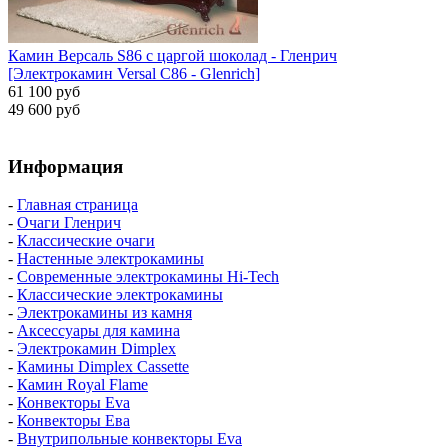
Камин Версаль S86 с царгой шоколад - Гленрич
[Электрокамин Versal С86 - Glenrich]
61 100 руб
49 600 руб
Информация
-
Главная страница
-
Очаги Гленрич
-
Классические очаги
-
Настенные электрокамины
-
Современные электрокамины Hi-Tech
-
Классические электрокамины
-
Электрокамины из камня
-
Аксессуары для камина
-
Электрокамин Dimplex
-
Камины Dimplex Cassette
-
Камин Royal Flame
-
Конвекторы Eva
-
Конвекторы Ева
-
Внутрипольные конвекторы Eva