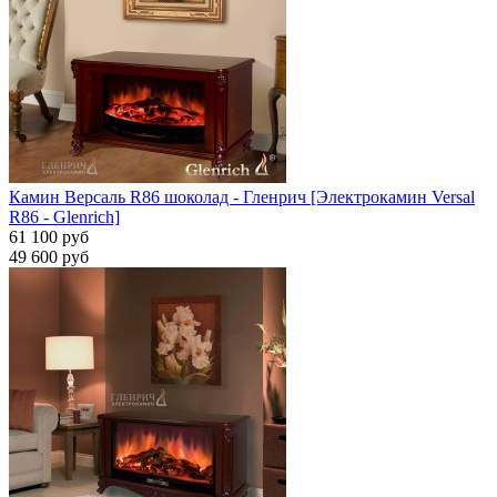
Камин Версаль R86 шоколад - Гленрич [Электрокамин Versal
R86 - Glenrich]
61 100 руб
49 600 руб