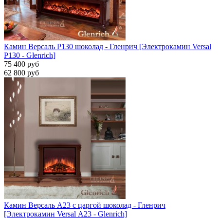
Камин Версаль P130 шоколад - Гленрич [Электрокамин Versal
P130 - Glenrich]
75 400 руб
62 800 руб
Камин Версаль A23 с царгой шоколад - Гленрич
[Электрокамин Versal А23 - Glenrich]