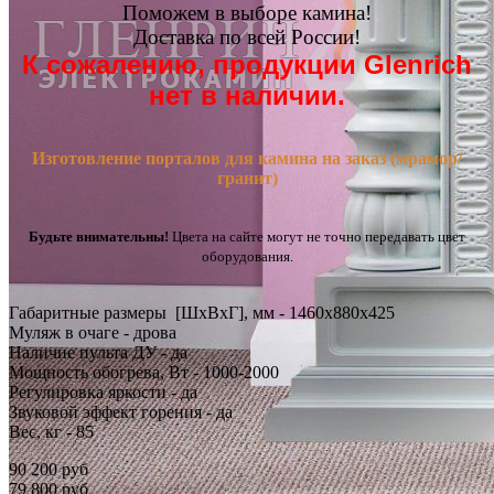
Поможем в выборе камина!
Доставка по всей России!
К сожалению, продукции Glenrich
нет в наличии.
Изготовление порталов для камина на заказ (мрамор/
гранит)
Будьте внимательны!
Цвета на сайте могут не точно передавать цвет
оборудования.
Габаритные размеры [ШxВxГ], мм - 1460x880x425
Муляж в очаге - дрова
Наличие пульта ДУ - да
Мощность обогрева, Вт - 1000-2000
Регулировка яркости - да
Звуковой эффект горения - да
Вес, кг - 85
90 200 руб
79 800 руб