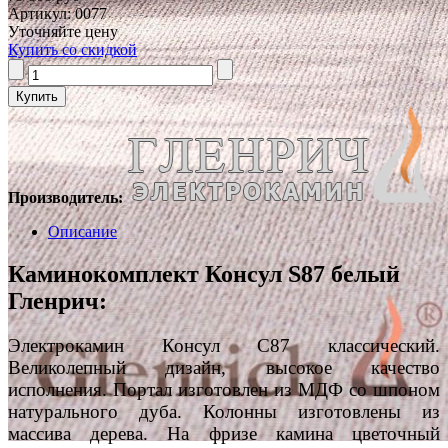
Артикул: 0077
Уточняйте цену
Купить со скидкой
Производитель:
Описание
Каминокомплект Консул S87 белый
Гленрич:
Электрокамин Консул С87 классический.
Великолепный дизайн, высокое качество
исполнения. Портал изготовлен из МДФ со шпоном
натурального дуба. Колонны изготовлены из
массива дерева. На фризе камина цветочный