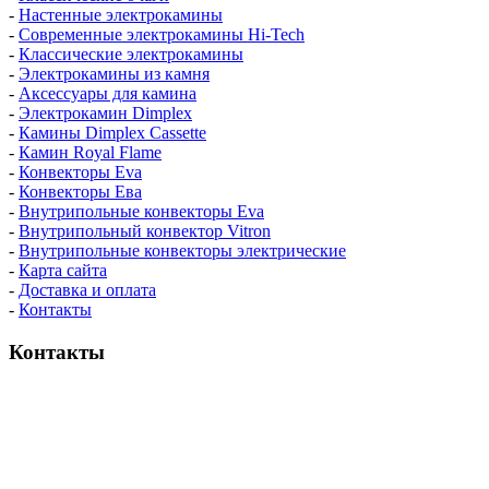
-
Настенные электрокамины
-
Современные электрокамины Hi-Tech
-
Классические электрокамины
-
Электрокамины из камня
-
Аксессуары для камина
-
Электрокамин Dimplex
-
Камины Dimplex Cassette
-
Камин Royal Flame
-
Конвекторы Eva
-
Конвекторы Ева
-
Внутрипольные конвекторы Eva
-
Внутрипольный конвектор Vitron
-
Внутрипольные конвекторы электрические
-
Карта сайта
-
Доставка и оплата
-
Контакты
Контакты
пн-пт / 9:00-21:00
сб-вс / 9:00-18:00