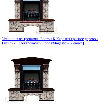
Угловой электрокамин Бостон К Карелия красное дерево -
Гленрич [Электрокамин Fobos/Magestic - Glenrich]