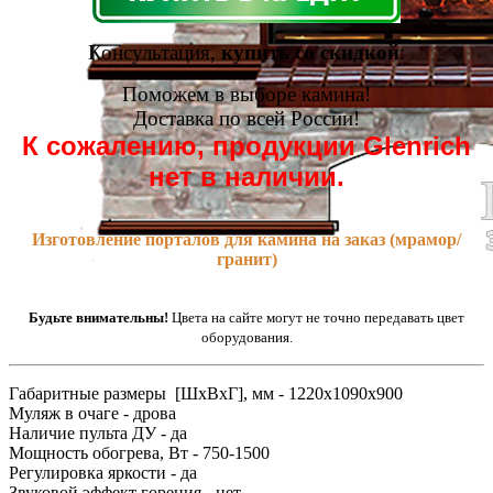
Консультация,
купить со скидкой
:
Поможем в выборе камина!
Доставка по всей России!
К сожалению, продукции Glenrich
нет в наличии.
Изготовление порталов для камина на заказ (мрамор/
гранит)
Будьте внимательны!
Цвета на сайте могут не точно передавать цвет
оборудования.
Габаритные размеры [ШxВxГ], мм - 1220x1090x900
Муляж в очаге - дрова
Наличие пульта ДУ - да
Мощность обогрева, Вт - 750-1500
Регулировка яркости - да
Звуковой эффект горения - нет