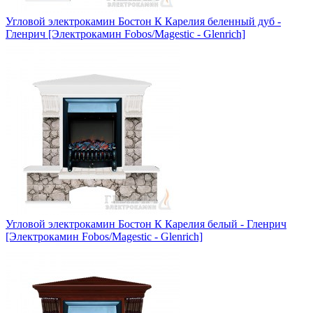
Угловой электрокамин Бостон К Карелия беленный дуб -
Гленрич [Электрокамин Fobos/Magestic - Glenrich]
Угловой электрокамин Бостон К Карелия белый - Гленрич
[Электрокамин Fobos/Magestic - Glenrich]