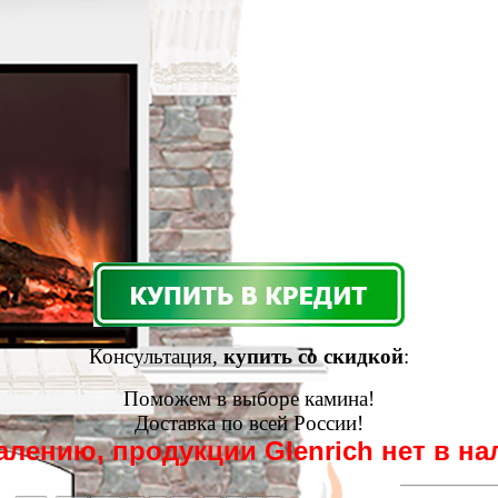
Консультация,
купить со скидкой
:
Поможем в выборе камина!
Доставка по всей России!
алению, продукции Glenrich нет в на