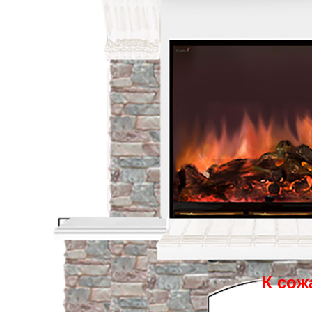
К сож