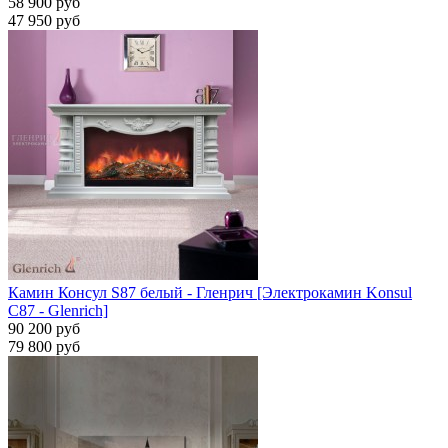
58 900 руб
47 950 руб
Камин Консул S87 белый - Гленрич [Электрокамин Konsul
С87 - Glenrich]
90 200 руб
79 800 руб