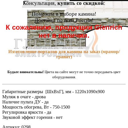
Консультация,
купить со скидкой
:
Поможем в выборе камина!
Доставка по всей России!
К сожалению, продукции Glenrich
нет в наличии.
Изготовление порталов для камина на заказ (мрамор/
гранит)
Будьте внимательны!
Цвета на сайте могут не точно передавать цвет
оборудования.
Габаритные размеры [ШxВxГ], мм - 1220x1090x900
Муляж в очаге - дрова
Наличие пульта ДУ - да
Мощность обогрева, Вт - 750-1500
Регулировка яркости - да
Звуковой эффект горения - нет
Артикул: 0298