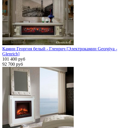
Камин Георгия белый - Гленрич [Электрокамин Georgiya -
Glenrich]
101 400 руб
92 700 руб