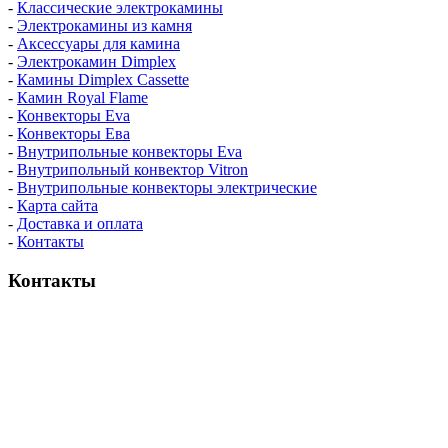
-
Классические электрокамины
-
Электрокамины из камня
-
Аксессуары для камина
-
Электрокамин Dimplex
-
Камины Dimplex Cassette
-
Камин Royal Flame
-
Конвекторы Eva
-
Конвекторы Ева
-
Внутрипольные конвекторы Eva
-
Внутрипольный конвектор Vitron
-
Внутрипольные конвекторы электрические
-
Карта сайта
-
Доставка и оплата
-
Контакты
Контакты
пн-пт / 9:00-21:00
сб-вс / 9:00-18:00