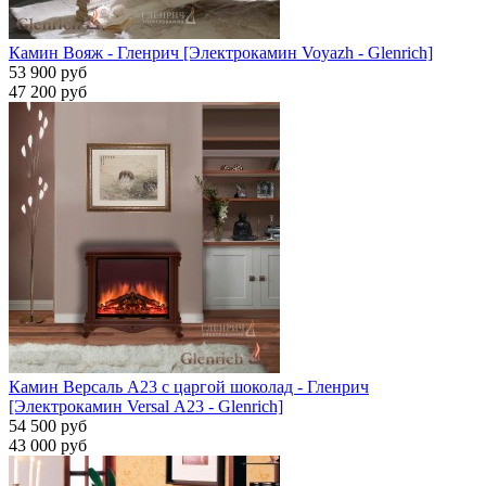
Камин Вояж - Гленрич [Электрокамин Voyazh - Glenrich]
53 900 руб
47 200 руб
Камин Версаль A23 с царгой шоколад - Гленрич
[Электрокамин Versal А23 - Glenrich]
54 500 руб
43 000 руб