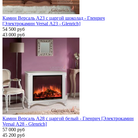
Камин Версаль A23 с царгой шоколад - Гленрич
[Электрокамин Versal А23 - Glenrich]
54 500 руб
43 000 руб
Камин Версаль A28 с царгой белый - Гленрич [Электрокамин
Versal А28 - Glenrich]
57 000 руб
45 200 руб