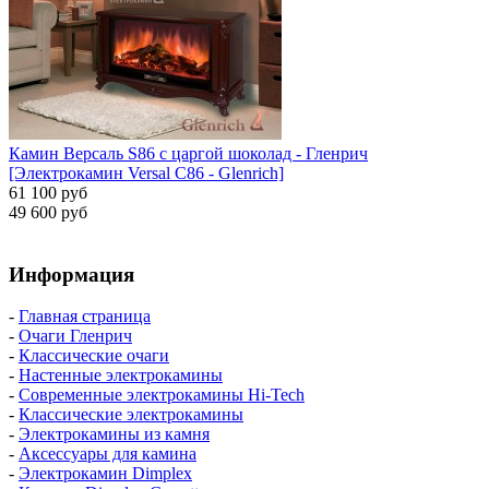
Камин Версаль S86 с царгой шоколад - Гленрич
[Электрокамин Versal С86 - Glenrich]
61 100 руб
49 600 руб
Информация
-
Главная страница
-
Очаги Гленрич
-
Классические очаги
-
Настенные электрокамины
-
Современные электрокамины Hi-Tech
-
Классические электрокамины
-
Электрокамины из камня
-
Аксессуары для камина
-
Электрокамин Dimplex