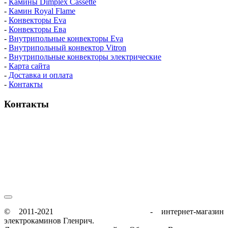
-
Камины Dimplex Cassette
-
Камин Royal Flame
-
Конвекторы Eva
-
Конвекторы Ева
-
Внутрипольные конвекторы Eva
-
Внутрипольный конвектор Vitron
-
Внутрипольные конвекторы электрические
-
Карта сайта
-
Доставка и оплата
-
Контакты
Контакты
пн-пт / 9:00-21:00
сб-вс / 9:00-18:00
© 2011-2021
glenrich-elektrokamin.ru
- интернет-магазин
электрокаминов Гленрич.