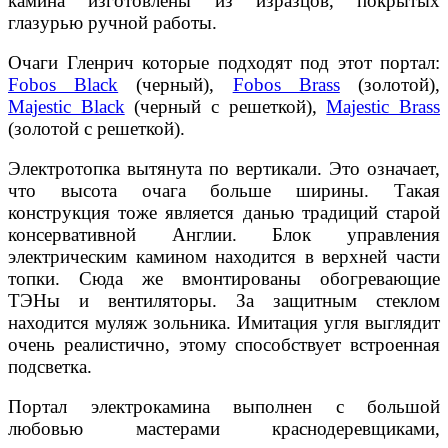
камина изготовлены из изразцов, покрытых
глазурью ручной работы.
Очаги Гленрич которые подходят под этот портал:
Fobos Black
(черный),
Fobos Brass
(золотой),
Majestic Black
(черный с решеткой),
Majestic Brass
(золотой с решеткой).
Электротопка вытянута по вертикали. Это означает,
что высота очага больше ширины. Такая
конструкция тоже является данью традиций старой
консервативной Англии. Блок управления
электрическим камином находится в верхней части
топки. Сюда же вмонтированы обогревающие
ТЭНы и вентиляторы. За защитным стеклом
находится муляж зольника. Имитация угля выглядит
очень реалистично, этому способствует встроенная
подсветка.
Портал электрокамина выполнен с большой
любовью мастерами краснодеревщиками,