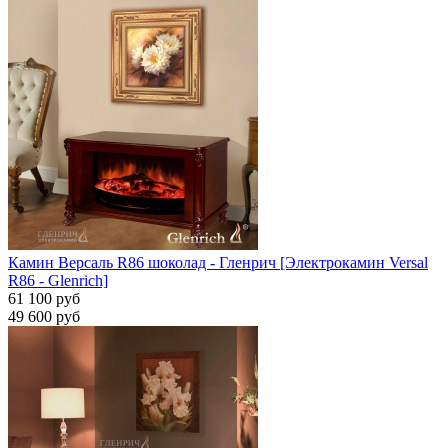
Камин Версаль R86 шоколад - Гленрич [Электрокамин Versal
R86 - Glenrich]
61 100 руб
49 600 руб