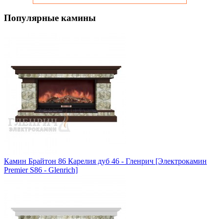
Популярные камины
Камин Брайтон 86 Карелия дуб 46 - Гленрич [Электрокамин
Premier S86 - Glenrich]