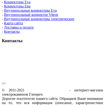
-
Конвекторы Eva
-
Конвекторы Ева
-
Внутрипольные конвекторы Eva
-
Внутрипольный конвектор Vitron
-
Внутрипольные конвекторы электрические
-
Карта сайта
-
Доставка и оплата
-
Контакты
Контакты
пн-пт / 9:00-21:00
сб-вс / 9:00-18:00
© 2011-2021
glenrich-elektrokamin.ru
- интернет-магазин
электрокаминов Гленрич.
Дорогие посетители нашего сайта: Обращаем Ваше внимание
на то, что вся информация (описание, характренистики