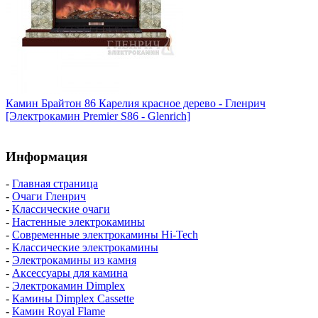
Камин Брайтон 86 Карелия красное дерево - Гленрич
[Электрокамин Premier S86 - Glenrich]
Информация
-
Главная страница
-
Очаги Гленрич
-
Классические очаги
-
Настенные электрокамины
-
Современные электрокамины Hi-Tech
-
Классические электрокамины
-
Электрокамины из камня
-
Аксессуары для камина
-
Электрокамин Dimplex
-
Камины Dimplex Cassette
-
Камин Royal Flame