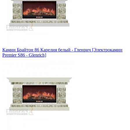
Камин Брайтон 86 Карелия белый - Гленрич [Электрокамин
Premier S86 - Glenrich]