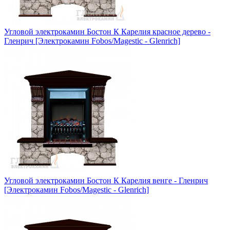
Угловой электрокамин Бостон К Карелия красное дерево -
Гленрич [Электрокамин Fobos/Magestic - Glenrich]
Угловой электрокамин Бостон К Карелия венге - Гленрич
[Электрокамин Fobos/Magestic - Glenrich]