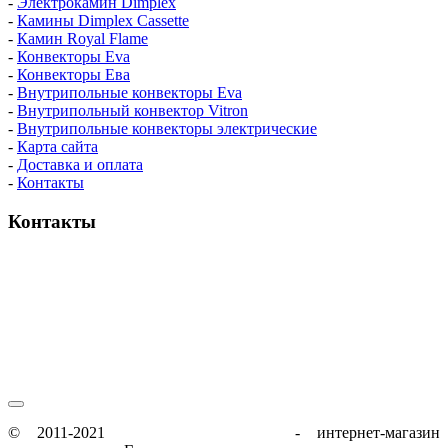
-
Электрокамин Dimplex
-
Камины Dimplex Cassette
-
Камин Royal Flame
-
Конвекторы Eva
-
Конвекторы Ева
-
Внутрипольные конвекторы Eva
-
Внутрипольный конвектор Vitron
-
Внутрипольные конвекторы электрические
-
Карта сайта
-
Доставка и оплата
-
Контакты
Контакты
пн-пт / 9:00-21:00
сб-вс / 9:00-18:00
© 2011-2021
glenrich-elektrokamin.ru
- интернет-магазин