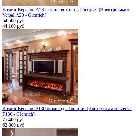
Камин Версаль A28 слоновая кость - Гленрич [Электрокамин
Versal А28 - Glenrich]
54 500 руб
44 100 руб
Камин Версаль P130 шоколад - Гленрич [Электрокамин Versal
P130 - Glenrich]
75 400 руб
62 800 руб