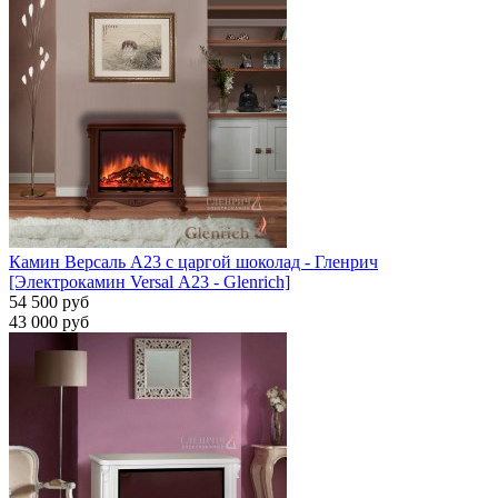
Камин Версаль A23 с царгой шоколад - Гленрич
[Электрокамин Versal А23 - Glenrich]
54 500 руб
43 000 руб