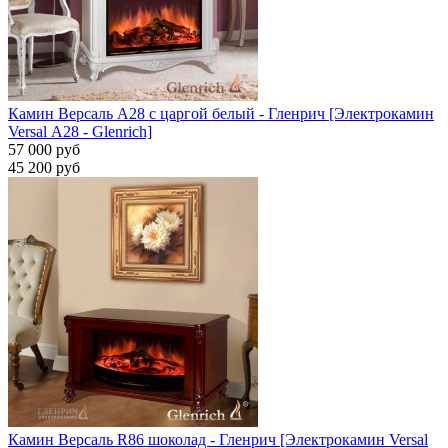
Камин Версаль A28 с царгой белый - Гленрич [Электрокамин
Versal А28 - Glenrich]
57 000 руб
45 200 руб
Камин Версаль R86 шоколад - Гленрич [Электрокамин Versal