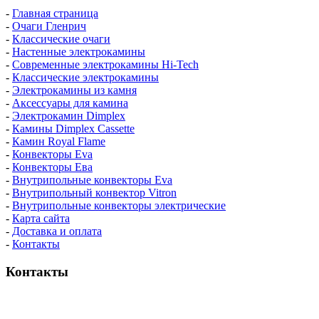
-
Главная страница
-
Очаги Гленрич
-
Классические очаги
-
Настенные электрокамины
-
Современные электрокамины Hi-Tech
-
Классические электрокамины
-
Электрокамины из камня
-
Аксессуары для камина
-
Электрокамин Dimplex
-
Камины Dimplex Cassette
-
Камин Royal Flame
-
Конвекторы Eva
-
Конвекторы Ева
-
Внутрипольные конвекторы Eva
-
Внутрипольный конвектор Vitron
-
Внутрипольные конвекторы электрические
-
Карта сайта
-
Доставка и оплата
-
Контакты
Контакты
пн-пт / 9:00-21:00