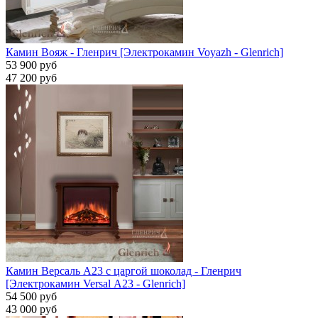
Камин Вояж - Гленрич [Электрокамин Voyazh - Glenrich]
53 900 руб
47 200 руб
Камин Версаль A23 с царгой шоколад - Гленрич
[Электрокамин Versal А23 - Glenrich]
54 500 руб
43 000 руб