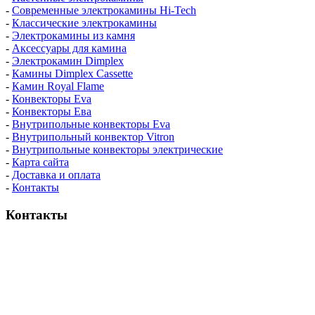
-
Современные электрокамины Hi-Tech
-
Классические электрокамины
-
Электрокамины из камня
-
Аксессуары для камина
-
Электрокамин Dimplex
-
Камины Dimplex Cassette
-
Камин Royal Flame
-
Конвекторы Eva
-
Конвекторы Ева
-
Внутрипольные конвекторы Eva
-
Внутрипольный конвектор Vitron
-
Внутрипольные конвекторы электрические
-
Карта сайта
-
Доставка и оплата
-
Контакты
Контакты
пн-пт / 9:00-21:00
сб-вс / 9:00-18:00