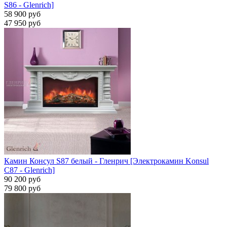
S86 - Glenrich]
58 900 руб
47 950 руб
Камин Консул S87 белый - Гленрич [Электрокамин Konsul
С87 - Glenrich]
90 200 руб
79 800 руб