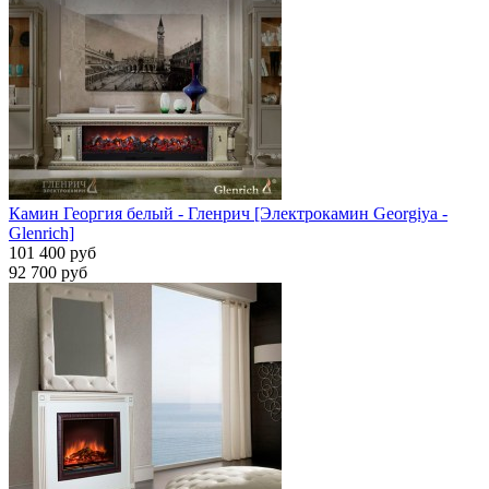
Камин Георгия белый - Гленрич [Электрокамин Georgiya -
Glenrich]
101 400 руб
92 700 руб