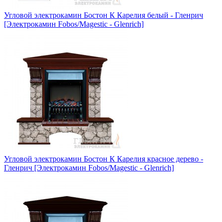
Угловой электрокамин Бостон К Карелия белый - Гленрич
[Электрокамин Fobos/Magestic - Glenrich]
Угловой электрокамин Бостон К Карелия красное дерево -
Гленрич [Электрокамин Fobos/Magestic - Glenrich]