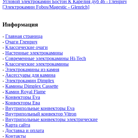
Угловой электрокамин Бостон К Карелия дуб 46 - Гленрич
[Электрокамин Fobos/Magestic - Glenrich]
Информация
-
Главная страница
-
Очаги Гленрич
-
Классические очаги
-
Настенные электрокамины
-
Современные электрокамины Hi-Tech
-
Классические электрокамины
-
Электрокамины из камня
-
Аксессуары для камина
-
Электрокамин Dimplex
-
Камины Dimplex Cassette
-
Камин Royal Flame
-
Конвекторы Eva
-
Конвекторы Ева
-
Внутрипольные конвекторы Eva
-
Внутрипольный конвектор Vitron
-
Внутрипольные конвекторы электрические
-
Карта сайта
-
Доставка и оплата
-
Контакты