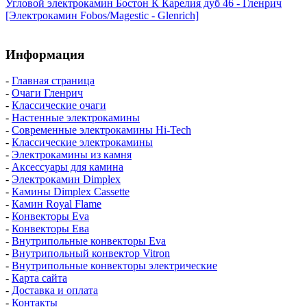
Угловой электрокамин Бостон К Карелия дуб 46 - Гленрич
[Электрокамин Fobos/Magestic - Glenrich]
Информация
-
Главная страница
-
Очаги Гленрич
-
Классические очаги
-
Настенные электрокамины
-
Современные электрокамины Hi-Tech
-
Классические электрокамины
-
Электрокамины из камня
-
Аксессуары для камина
-
Электрокамин Dimplex
-
Камины Dimplex Cassette
-
Камин Royal Flame
-
Конвекторы Eva
-
Конвекторы Ева
-
Внутрипольные конвекторы Eva
-
Внутрипольный конвектор Vitron
-
Внутрипольные конвекторы электрические
-
Карта сайта
-
Доставка и оплата
-
Контакты