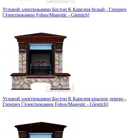
Угловой электрокамин Бостон К Карелия белый - Гленрич
[Электрокамин Fobos/Magestic - Glenrich]
Угловой электрокамин Бостон К Карелия красное дерево -
Гленрич [Электрокамин Fobos/Magestic - Glenrich]