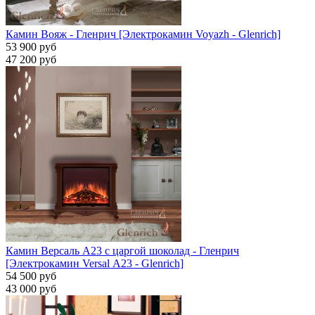
Камин Вояж - Гленрич [Электрокамин Voyazh - Glenrich]
53 900 руб
47 200 руб
Камин Версаль A23 с царгой шоколад - Гленрич
[Электрокамин Versal А23 - Glenrich]
54 500 руб
43 000 руб