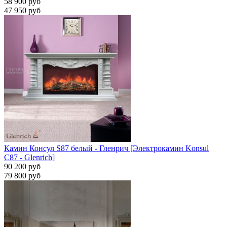
58 900 руб
47 950 руб
Камин Консул S87 белый - Гленрич [Электрокамин Konsul
С87 - Glenrich]
90 200 руб
79 800 руб