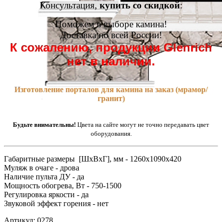
Консультация,
купить со скидкой
:
Поможем в выборе камина!
Доставка по всей России!
К сожалению, продукции Glenrich
нет в наличии.
Изготовление порталов для камина на заказ (мрамор/
гранит)
Будьте внимательны!
Цвета на сайте могут не точно передавать цвет
оборудования.
Габаритные размеры [ШxВxГ], мм - 1260x1090x420
Муляж в очаге - дрова
Наличие пульта ДУ - да
Мощность обогрева, Вт - 750-1500
Регулировка яркости - да
Звуковой эффект горения - нет
Артикул: 0278