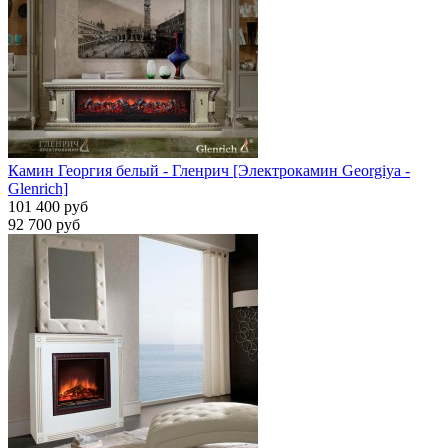
Камин Георгия белый - Гленрич [Электрокамин Georgiya -
Glenrich]
101 400 руб
92 700 руб