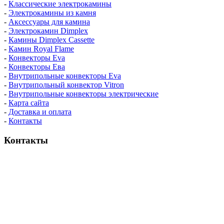
-
Классические электрокамины
-
Электрокамины из камня
-
Аксессуары для камина
-
Электрокамин Dimplex
-
Камины Dimplex Cassette
-
Камин Royal Flame
-
Конвекторы Eva
-
Конвекторы Ева
-
Внутрипольные конвекторы Eva
-
Внутрипольный конвектор Vitron
-
Внутрипольные конвекторы электрические
-
Карта сайта
-
Доставка и оплата
-
Контакты
Контакты
пн-пт / 9:00-21:00
сб-вс / 9:00-18:00